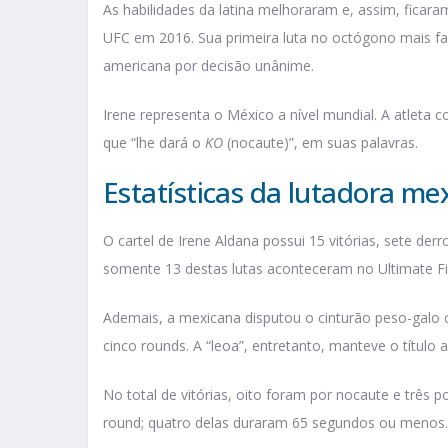
As habilidades da latina melhoraram e, assim, ficara
UFC em 2016. Sua primeira luta no octógono mais fa
americana por decisão unânime.
Irene representa o México a nível mundial. A atleta c
que “lhe dará o
KO
(nocaute)”, em suas palavras.
Estatísticas da lutadora me
O cartel de Irene Aldana possui 15 vitórias, sete de
somente 13 destas lutas aconteceram no Ultimate F
Ademais, a mexicana disputou o cinturão peso-galo c
cinco rounds. A “leoa”, entretanto, manteve o título
No total de vitórias, oito foram por nocaute e três po
round; quatro delas duraram 65 segundos ou menos.