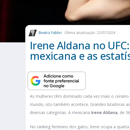
Beatriz Fabbri
Última atualização: 22/07/2024
Irene Aldana no UFC:
mexicana e as estatís
As mulheres têm dominado cada vez mais o cenário e
mundo, isto também acontece. Grandes lutadoras a
diversas categorias. A mexicana
Irene Aldana
, de 3
No ranking feminino dos galos, Irene ocupa a quarta