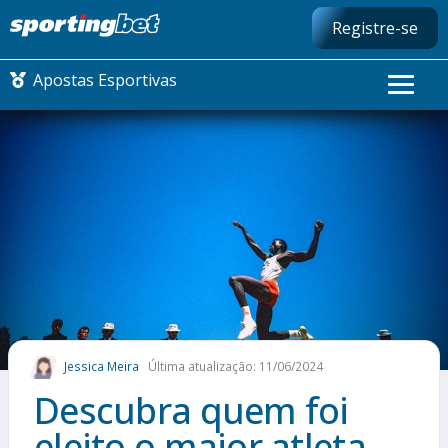
Registre-se
Apostas Esportivas
CONMEBOL LIBERTADORES
FUTEBOL NACIONAL
FUTEBOL INTERNACIONAL
COMO APOSTAR
Jessica Meira
Última atualização: 11/06/2024
MAIS ESPORTES
Descubra quem foi
eleito o maior atleta