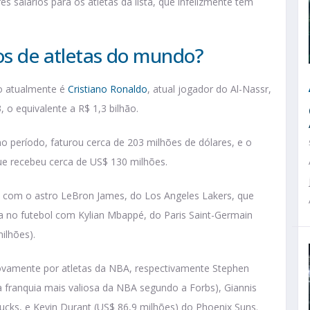
 salários para os atletas da lista, que infelizmente tem
ios de atletas do mundo?
o atualmente é
Cristiano Ronaldo
, atual jogador do Al-Nassr,
 o equivalente a R$ 1,3 bilhão.
o período, faturou cerca de 203 milhões de dólares, e o
que recebeu cerca de US$ 130 milhões.
com o astro LeBron James, do Los Angeles Lakers, que
lta no futebol com Kylian Mbappé, do Paris Saint-Germain
milhões).
novamente por atletas da NBA, respectivamente Stephen
a franquia mais valiosa da NBA segundo a Forbs), Giannis
cks, e Kevin Durant (US$ 86,9 milhões) do Phoenix Suns.