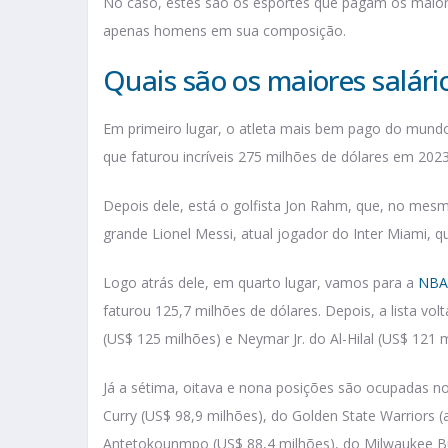
No caso, estes são os esportes que pagam os maiores
apenas homens em sua composição.
Quais são os maiores salár
Em primeiro lugar, o atleta mais bem pago do mund
que faturou incríveis 275 milhões de dólares em 2023,
Depois dele, está o golfista Jon Rahm, que, no mesm
grande Lionel Messi, atual jogador do Inter Miami, 
Logo atrás dele, em quarto lugar, vamos para a
NBA
faturou 125,7 milhões de dólares. Depois, a lista vo
(US$ 125 milhões) e Neymar Jr. do Al-Hilal (US$ 121 
Já a sétima, oitava e nona posições são ocupadas 
Curry (US$ 98,9 milhões), do Golden State Warriors (
Antetokounmpo (US$ 88,4 milhões), do Milwaukee Bu