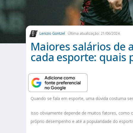
Lenizio Güntzel
Última atualização: 21/06/2024
Maiores salários de
cada esporte: quai
Quando se fala em esporte, uma dúvida costuma ser 
Isso obviamente depende de muitos fatores, como o 
próprio desempenho e até a popularidade do esporti