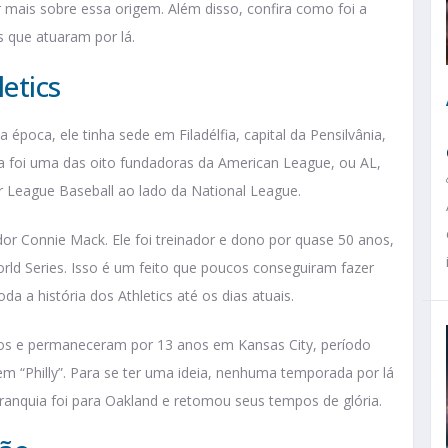
er mais sobre essa origem. Além disso, confira como foi a
s que atuaram por lá.
etics
época, ele tinha sede em Filadélfia, capital da Pensilvânia,
uia foi uma das oito fundadoras da American League, ou AL,
 League Baseball ao lado da National League.
ador Connie Mack. Ele foi treinador e dono por quase 50 anos,
rld Series. Isso é um feito que poucos conseguiram fazer
da a história dos Athletics até os dias atuais.
dos e permaneceram por 13 anos em Kansas City, período
m “Philly”. Para se ter uma ideia, nenhuma temporada por lá
ranquia foi para Oakland e retomou seus tempos de glória.