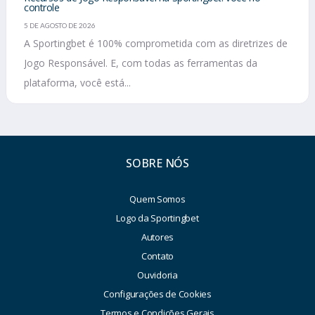
controle
5 DE AGOSTO DE 2026
A Sportingbet é 100% comprometida com as diretrizes de
Jogo Responsável. E, com todas as ferramentas da
plataforma, você está...
SOBRE NÓS
Quem Somos
Logo da Sportingbet
Autores
Contato
Ouvidoria
Configurações de Cookies
Termos e Condições Gerais