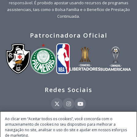
responsável
. É proibido apostar usando recursos de programas
assistenciais, tais como o Bolsa Família e o Benefício de Prestação
Continuada.
Patrocinadora Oficial
Redes Sociais
Ao clicar em “Aceitar todos os cookies”, você concorda com o
armazenamento de cookies no seu dispositivo para melhorar a
Este site é operado pela Ventmear Brasil LTDA (CNPJ 52.868.380/0001-84), com
navegação no site, analisar o uso do site e ajudar em nossos esforços
endereço na Avenida Brigadeiro Faria Lima, nº 4.055, 3º andar, Itaim Bibi, no
de marketing.
Município de São Paulo, Estado de São Paulo, CEP 04538-133, Brasil - empresa