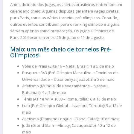
Antes do início dos Jogos, os atletas brasileiros enfrentam um
calendário cheio. Algumas disputas garantem vagas diretas
para Paris, como os vários torneios pré-olímpicos. Contudo,
outros eventos contribuem para o ranking olímpico e alguns
servem apenas como preparação. Os Jogos Olímpicos de
Paris 2024 ocorrem entre 26 de julho e 11 de agosto.
Maio: um mês cheio de torneios Pré-
Olímpicos!
Vôlei de Praia (Elite 16 – Natal, Brasil): 1 a 5 de maio
Basquete 3×3 (Pré-Olímpico Masculino e Feminino de
Universalidade – Utsunomiya, Japão): 3 a 5 de maio
Atletismo (Mundial de Revezamentos – Nassau,
Bahamas): 4 a 5 de maio
Tênis (ATP e WTA 1000 – Roma, Itália): 6 a 13 de maio
Luta (Pré-Olímpico Global – Istambul, Turquia): 9 a 12 de
maio
Atletismo (Diamond League – Doha, Catar): 10 de maio
Judô (Grand Slam – Almaty, Cazaquistão): 10 a 12 de
maio