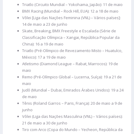
Triatlo (Circuito Mundial – Yokohama, Japão): 11 de maio
BMX Racing (Mundial – Rock Hill, EUA): 12 a 18 de maio
Vôlei [Liga das Nações Feminina (VNL) – Vários países]:
14 de maio a 23 de junho
Skate, Breaking, BMX Freestyle e Escalada (Série de
Classificação Olímpica – Xangai, República Popular da
China): 16 a 19 de maio
Triatlo (Pré-Olímpico de Revezamento Misto – Huatulco,
México): 17 a 19 de maio
Atletismo (Diamond League – Rabat, Marrocos): 19 de
maio
Remo (Pré-Olímpico Global – Lucerna, Suíça): 19 a 21 de
maio
Judô (Mundial – Dubai, Emirados Árabes Unidos): 19 a 24
de maio
Tênis (Roland Garros – Paris, França): 20 de maio a 9 de
junho
Vôlei (Liga das Nações Masculina (VNL) – Vários países):
21 de maio a 30 de junho
Tiro com Arco (Copa do Mundo – Yecheon, República da