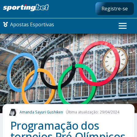
Registre-se
Apostas Esportivas
CONMEBOL LIBERTADORES
FUTEBOL NACIONAL
FUTEBOL INTERNACIONAL
COMO APOSTAR
Amanda Sayuri Gushiken
Última atualização: 29/04/2024
MAIS ESPORTES
Programação dos
torneios Pré-Olímpicos