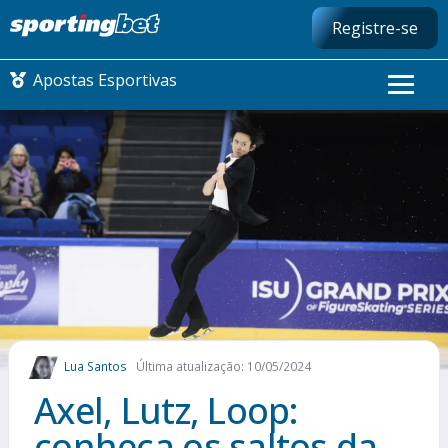
Registre-se
Apostas Esportivas
CONMEBOL LIBERTADORES
FUTEBOL NACIONAL
FUTEBOL INTERNACIONAL
COMO APOSTAR
Lua Santos
Última atualização: 10/05/2024
MAIS ESPORTES
Axel, Lutz, Loop:
conheça os saltos da