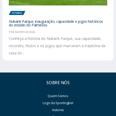
FUTEBOL
Nubank Parque: inauguração, capacidade e jogos históricos
do estádio do Palmeiras
5 DE AGOSTO DE 2026
Conheça a história do Nubank Parque, sua capacidade,
recordes, títulos e os jogos que marcaram a trajetória da
casa do...
SOBRE NÓS
Quem Somos
Logo da Sportingbet
Autores