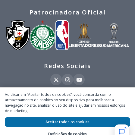
Patrocinadora Oficial
Redes Sociais
Ao clicar em “Aceitar todos os cookies”, você concorda com o
armazenamento de cookies no seu dispositivo para melhorar a
Este site é operado pela Ventmear Brasil LTDA (CNPJ 52.868.380/0001-84), com
navegação no site, analisar o uso do site e ajudar em nossos esforços
endereço na Avenida Brigadeiro Faria Lima, nº 4.055, 3º andar, Itaim Bibi, no
de marketing.
Município de São Paulo, Estado de São Paulo, CEP 04538-133, Brasil - empresa
autorizada a operar apostas de quota fixa em todo território nacional pela
Aceitar todos os cookies
Secretaria de Prêmios e Apostas do Ministério da Fazenda, conforme Portaria nº
247, de 07.02.2025, publicada no DOU em 11.2.2025.
Definições de cookies