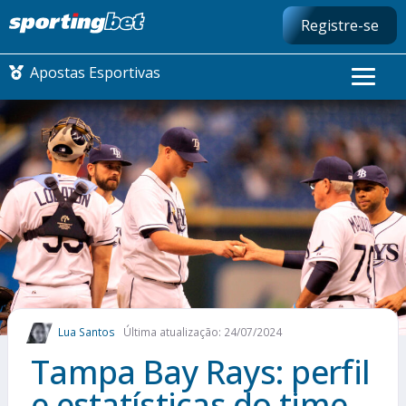
Registre-se
Apostas Esportivas
CONMEBOL LIBERTADORES
FUTEBOL NACIONAL
FUTEBOL INTERNACIONAL
COMO APOSTAR
Lua Santos
Última atualização: 24/07/2024
MAIS ESPORTES
Tampa Bay Rays: perfil
e estatísticas do time