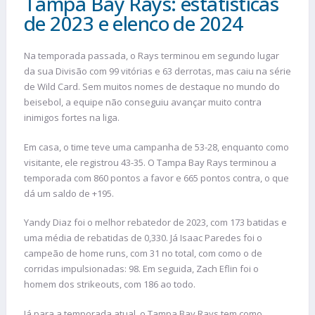
Tampa Bay Rays: estatísticas
de 2023 e elenco de 2024
Na temporada passada, o Rays terminou em segundo lugar
da sua Divisão com 99 vitórias e 63 derrotas, mas caiu na série
de Wild Card. Sem muitos nomes de destaque no mundo do
beisebol, a equipe não conseguiu avançar muito contra
inimigos fortes na liga.
Em casa, o time teve uma campanha de 53-28, enquanto como
visitante, ele registrou 43-35. O Tampa Bay Rays terminou a
temporada com 860 pontos a favor e 665 pontos contra, o que
dá um saldo de +195.
Yandy Diaz foi o melhor rebatedor de 2023, com 173 batidas e
uma média de rebatidas de 0,330. Já Isaac Paredes foi o
campeão de home runs, com 31 no total, com como o de
corridas impulsionadas: 98. Em seguida, Zach Eflin foi o
homem dos strikeouts, com 186 ao todo.
Já para a temporada atual, o Tampa Bay Rays tem como