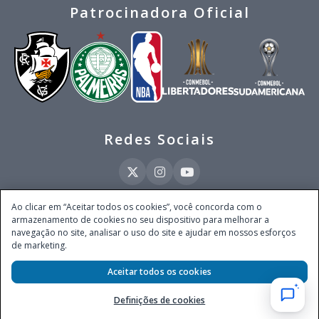
Patrocinadora Oficial
Redes Sociais
Ao clicar em “Aceitar todos os cookies”, você concorda com o
armazenamento de cookies no seu dispositivo para melhorar a
Este site é operado pela Ventmear Brasil LTDA (CNPJ 52.868.380/0001-84), com
navegação no site, analisar o uso do site e ajudar em nossos esforços
endereço na Avenida Brigadeiro Faria Lima, nº 4.055, 3º andar, Itaim Bibi, no
de marketing.
Município de São Paulo, Estado de São Paulo, CEP 04538-133, Brasil - empresa
autorizada a operar apostas de quota fixa em todo território nacional pela
Aceitar todos os cookies
Secretaria de Prêmios e Apostas do Ministério da Fazenda, conforme Portaria nº
247, de 07.02.2025, publicada no DOU em 11.2.2025.
Definições de cookies