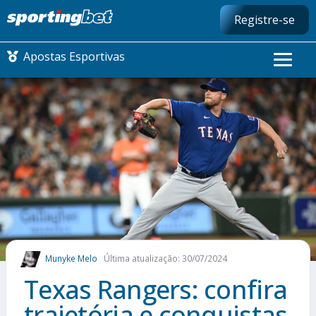
Registre-se
Apostas Esportivas
CONMEBOL LIBERTADORES
FUTEBOL NACIONAL
FUTEBOL INTERNACIONAL
COMO APOSTAR
Munyke Melo
Última atualização: 30/07/2024
MAIS ESPORTES
Texas Rangers: confira
trajetória e conquistas