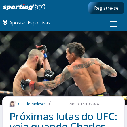
Registre-se
Apostas Esportivas
CONMEBOL LIBERTADORES
FUTEBOL NACIONAL
FUTEBOL INTERNACIONAL
COMO APOSTAR
Camille Paoleschi
Última atualização: 16/10/2024
MAIS ESPORTES
Próximas lutas do UFC:
veja quando Charles