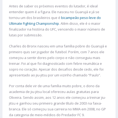
Antes de saber os próximos eventos do lutador, é ideal
entender quem é a figura. Ele nasceu no Guarujá e já se
tornou um dos brasileiros que é
bicampeão peso-leve do
Ultimate Fighting Championship
. Além disso, ele é o maior
finalizador na história do UFC, vencendo o maior número de
lutas por submissão.
Charles do Bronx nasceu em uma família pobre do Guarujá e
primeiro quis ser jogador de futebol. Porém, com 7 anos ele
começou a sentir dores pelo corpo e não conseguiu mais
treinar. Foi aí que foi diagnosticado com febre reumática e
sopro no coração. Apesar dos desafios desde cedo, ele foi
apresentado ao jiu-jitsu por um vizinho chamado “Paulo”.
Por conta dele vir de uma família muito pobre, o dono da
academia de jiu-jitsu local ofereceu aulas gratuitas para
Oliveira. Sendo assim, aos 12 anos ele começou a treinar jiu-
jitsu e ganhou seu primeiro grande título de 2003 na faixa-
branca. Ele só começou sua carreira no MMA em 2008, no GP
da categoria de meio-médios do Predador FC 9.