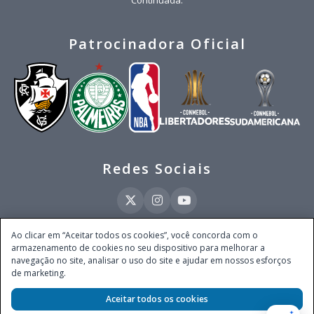
Patrocinadora Oficial
Redes Sociais
Ao clicar em “Aceitar todos os cookies”, você concorda com o
armazenamento de cookies no seu dispositivo para melhorar a
Este site é operado pela Ventmear Brasil LTDA (CNPJ 52.868.380/0001-84), com
navegação no site, analisar o uso do site e ajudar em nossos esforços
endereço na Avenida Brigadeiro Faria Lima, nº 4.055, 3º andar, Itaim Bibi, no
de marketing.
Município de São Paulo, Estado de São Paulo, CEP 04538-133, Brasil - empresa
autorizada a operar apostas de quota fixa em todo território nacional pela
Secretaria de Prêmios e Apostas do Ministério da Fazenda, conforme Portaria nº
Aceitar todos os cookies
247, de 07.02.2025, publicada no DOU em 11.2.2025.