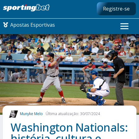
Registre-se
Apostas Esportivas
CONMEBOL LIBERTADORES
FUTEBOL NACIONAL
FUTEBOL INTERNACIONAL
COMO APOSTAR
Munyke Melo
Última atualização: 30/07/2024
MAIS ESPORTES
Washington Nationals:
história, cultura e