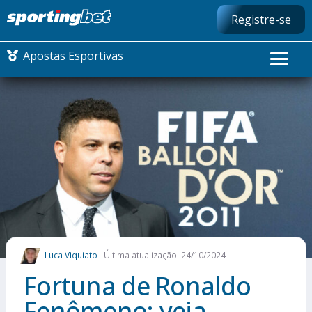
Registre-se
Apostas Esportivas
CONMEBOL LIBERTADORES
FUTEBOL NACIONAL
FUTEBOL INTERNACIONAL
COMO APOSTAR
Luca Viquiato
Última atualização: 24/10/2024
MAIS ESPORTES
Fortuna de Ronaldo
Fenômeno: veja