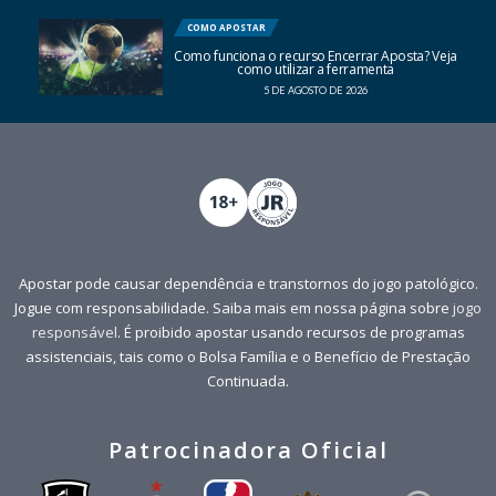
COMO APOSTAR
Como funciona o recurso Encerrar Aposta? Veja
como utilizar a ferramenta
5 DE AGOSTO DE 2026
Apostar pode causar dependência e transtornos do jogo patológico.
Jogue com responsabilidade. Saiba mais em nossa página sobre
jogo
responsável
. É proibido apostar usando recursos de programas
assistenciais, tais como o Bolsa Família e o Benefício de Prestação
Continuada.
Patrocinadora Oficial