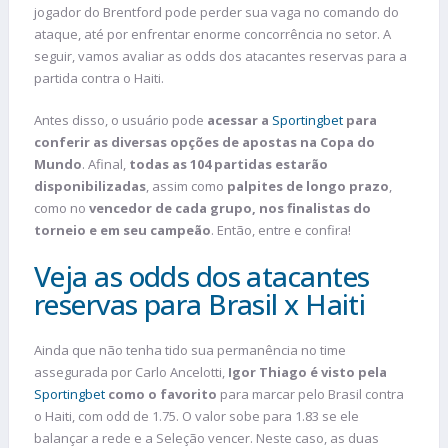
jogador do Brentford pode perder sua vaga no comando do
ataque, até por enfrentar enorme concorrência no setor. A
seguir, vamos avaliar as odds dos atacantes reservas para a
partida contra o Haiti.
Antes disso, o usuário pode
acessar a
Sportingbet
para
conferir as diversas opções de apostas na Copa do
Mundo
. Afinal,
todas as 104 partidas estarão
disponibilizadas
, assim como
palpites de longo prazo
,
como no
vencedor de cada grupo, nos finalistas do
torneio e em seu campeão
. Então, entre e confira!
Veja as odds dos atacantes
reservas para Brasil x Haiti
Ainda que não tenha tido sua permanência no time
assegurada por Carlo Ancelotti,
Igor Thiago é visto pela
Sportingbet
como o favorito
para marcar pelo Brasil contra
o Haiti, com odd de 1.75. O valor sobe para 1.83 se ele
balançar a rede e a Seleção vencer. Neste caso, as duas