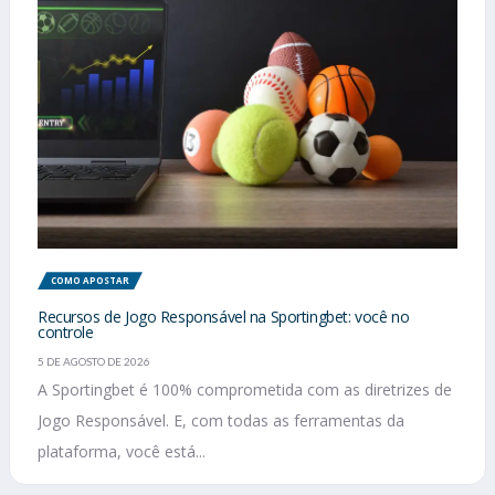
COMO APOSTAR
Recursos de Jogo Responsável na Sportingbet: você no
controle
5 DE AGOSTO DE 2026
A Sportingbet é 100% comprometida com as diretrizes de
Jogo Responsável. E, com todas as ferramentas da
plataforma, você está...