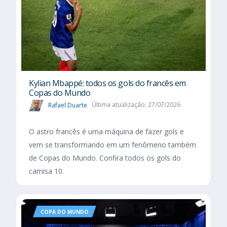
Kylian Mbappé: todos os gols do francês em
Copas do Mundo
Rafael Duarte
Última atualização: 27/07/2026
O astro francês é uma máquina de fazer gols e
vem se transformando em um fenômeno também
de Copas do Mundo. Confira todos os gols do
camisa 10.
COPA DO MUNDO