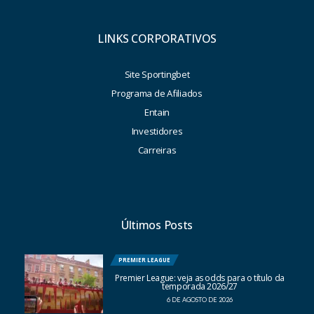
LINKS CORPORATIVOS
Site Sportingbet
Programa de Afiliados
Entain
Investidores
Carreiras
Últimos Posts
PREMIER LEAGUE
Premier League: veja as odds para o título da
temporada 2026/27
6 DE AGOSTO DE 2026