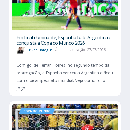
Em final dominante, Espanha bate Argentina e
conquista a Copa do Mundo 2026
Bruno Bataglin
Última atualização: 27/07/2026
Com gol de Ferran Torres, no segundo tempo da
prorrogação, a Espanha venceu a Argentina e ficou
com o bicampeonato mundial. Veja como foi o
jogo.
COPA DO MUNDO