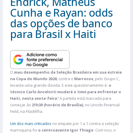
Endrick, Matheus
Cunha e Rayan: odds
das opções de banco
para Brasil x Haiti
O
mau desempenho da Seleção Brasileira em sua estreia
na Copa do Mundo 2026
, contra o
Marrocos
, pelo Grupo C,
levanta uma grande dúvida. E este questionamento é:
o
técnico Carlo Ancelotti mudará o time para enfrentar o
Haiti, nesta sexta-feira
? A partida está marcada para
começar às
21h30 (horário de Brasília)
, no Lincoln Financial
Field, na Filadélfia.
Um dos mais criticados
no empate por 1 a 1 contra a seleção
marroquina foi
o centroavante Igor Thiago
. Com isso, o