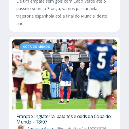
De um empate sem gols com Cabo Verde até o
passeio sobre a França, vamos passar pela
trajetória espanhola até a final do Mundial deste
ano.
COPA DO MUNDO
França x Inglaterra: palpites e odds da Copa do
Mundo – 18/07
Armando Vieira
Última atualização: 19/07/2026