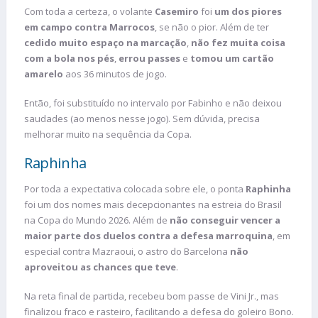
Com toda a certeza, o volante
Casemiro
foi
um dos piores
em campo contra Marrocos
, se não o pior. Além de ter
cedido muito espaço na marcação
,
não fez muita coisa
com a bola nos pés
,
errou passes
e
tomou um cartão
amarelo
aos 36 minutos de jogo.
Então, foi substituído no intervalo por Fabinho e não deixou
saudades (ao menos nesse jogo). Sem dúvida, precisa
melhorar muito na sequência da Copa.
Raphinha
Por toda a expectativa colocada sobre ele, o ponta
Raphinha
foi um dos nomes mais decepcionantes na estreia do Brasil
na Copa do Mundo 2026. Além de
não conseguir vencer a
maior parte dos duelos contra a defesa marroquina
, em
especial contra Mazraoui, o astro do Barcelona
não
aproveitou as chances que teve
.
Na reta final de partida, recebeu bom passe de Vini Jr., mas
finalizou fraco e rasteiro, facilitando a defesa do goleiro Bono.