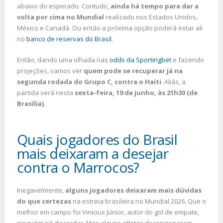
abaixo do esperado. Contudo,
ainda há tempo para dar a
volta por cima no Mundial
realizado nos Estados Unidos,
México e Canadá. Ou então a próxima opção poderá estar ali
no
banco de reservas do Brasil
.
Então, dando uma olhada nas
odds da Sportingbet
e fazendo
projeções, vamos ver
quem pode se recuperar já na
segunda rodada do Grupo C, contra o Haiti
. Aliás, a
partida será nesta
sexta-feira, 19 de junho, às 21h30 (de
Brasília)
.
Quais jogadores do Brasil
mais deixaram a desejar
contra o Marrocos?
Inegavelmente,
alguns jogadores deixaram mais dúvidas
do que certezas
na estreia brasileira no Mundial 2026. Que o
melhor em campo foi Vinicius Júnior, autor do gol de empate,