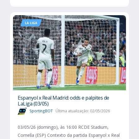
LA LIGA
Espanyol x Real Madrid: odds e palpites de
LaLiga (03/05)
SportingBOT
Última atualização: 02/05/2026
03/05/26 (domingo), às 16:00 RCDE Stadium,
Cornella (ESP) Contexto da partida Espanyol x Real