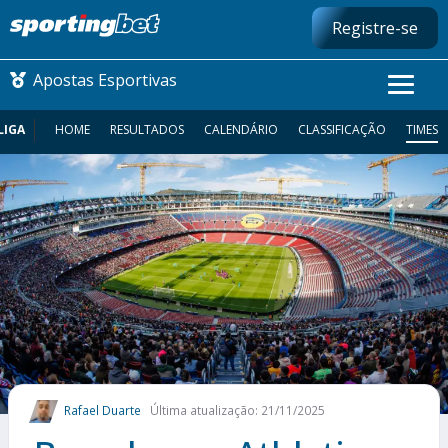
Registre-se
Apostas Esportivas
LIGA
HOME
RESULTADOS
CALENDÁRIO
CLASSIFICAÇÃO
TIMES
CONMEBOL LIBERTADORES
FUTEBOL NACIONAL
FUTEBOL INTERNACIONAL
COMO APOSTAR
MAIS ESPORTES
Rafael Duarte
Última atualização: 21/11/2025