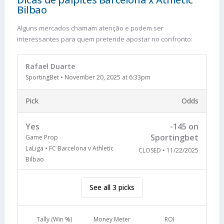
Bilbao
Alguns mercados chamam atenção e podem ser
interessantes para quem pretende apostar no confronto:
Rafael Duarte
SportingBet
•
November 20, 2025 at 6:33pm
Pick
Odds
Yes
-145 on
Sportingbet
Game Prop
LaLiga • FC Barcelona v Athletic
CLOSED • 11/22/2025
Bilbao
See all 3 picks
Tally (Win %)
Money Meter
ROI