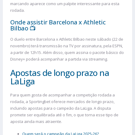
marcando aparece como um palpite interessante para esta
rodada.
Onde assistir Barcelona x Athletic
Bilbao 📺
O duelo entre Barcelona x Athletic Bilbao neste sábado (22 de
novembro) terá transmissão na TV por assinatura, pela ESPN,
a partir de 12h15. Além disso, quem assina o pacote básico do
Disney+ poderá acompanhar a partida via streaming.
Apostas de longo prazo na
LaLiga
Para quem gosta de acompanhar a competição rodada a
rodada, a Sportingbet oferece mercados de longo prazo,
incluindo apostas para o campeão da LaLiga. A disputa
promete ser equilibrada até o fim, o que torna esse tipo de
aposta ainda mais atraente.
Quem será o campeão da LaLiga 2025-26?