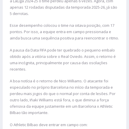
a LaLiga 2024-25 o time perdeu apenas 6 vezes. Agora, com
apenas 12 rodadas disputadas da temporada 2025-26, já são
5 derrotas.
Esse desempenho colocou o time na oitava posição, com 17
pontos. Por isso, a equipe entra em campo pressionada e
ainda busca uma sequência positiva para reencontrar o ritmo.
A pausa da Data FIFA pode ter quebrado o pequeno embalo
obtido após a vitória sobre o Real Oviedo. Assim, o retorno é
uma incógnita, principalmente por causa das oscilações
recentes.
A boa notícia é o retorno de Nico Williams. O atacante foi
especulado no próprio Barcelona no início da temporada e
perdeu mais jogos do que o normal por conta de lesões. Por
outro lado, Iñaki Williams está fora, o que diminui a força
ofensiva da equipe justamente em um Barcelona x Athletic
Bilbao tão importante.
O Athletic Bilbao deve entrar em campo com: