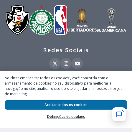
Redes Sociais
Ao clicar em “Aceitar todos os cookies”, você concorda com o
armazenamento de cookies no seu dispositivo para melhorar a
Este site é operado pela Ventmear Brasil LTDA (CNPJ 52.868.380/0001-84), com
navegação no site, analisar o uso do site e ajudar em nossos esforços
endereço na Avenida Brigadeiro Faria Lima, nº 4.055, 3º andar, Itaim Bibi, no
de marketing.
Município de São Paulo, Estado de São Paulo, CEP 04538-133, Brasil - empresa
autorizada a operar apostas de quota fixa em todo território nacional pela
Secretaria de Prêmios e Apostas do Ministério da Fazenda, conforme Portaria nº
Aceitar todos os cookies
247, de 07.02.2025, publicada no DOU em 11.2.2025.
Definições de cookies