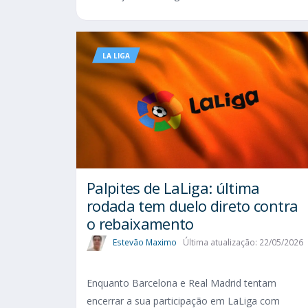
LA LIGA
Palpites de LaLiga: última
rodada tem duelo direto contra
o rebaixamento
Estevão Maximo
Última atualização: 22/05/2026
Enquanto Barcelona e Real Madrid tentam
encerrar a sua participação em LaLiga com