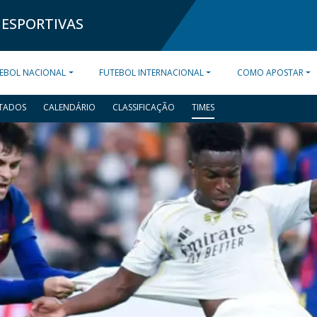
 ESPORTIVAS
EBOL NACIONAL
FUTEBOL INTERNACIONAL
COMO APOSTAR
TADOS
CALENDÁRIO
CLASSIFICAÇÃO
TIMES