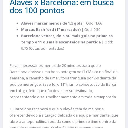
Alavés x Barcelona: em busca
dos 100 pontos
Alavés marcar menos de 1.5 gols
| Odd: 1.66
Marcus Rashford (1º marcador)
| Odd: 9.50
Barcelona vencer, dois ou mais gols no primeiro
tempo e 11 ou mais escanteios na partida
| Odd:
9.75 (Cotas aumentadas)
Foram necessários menos de 20 minutos para que o
Barcelona abrisse uma boa vantagem no El Clásico no final de
semana, a caminho de uma vitória tranquila por 2-0 diante da
equipe merengue. Esse foi o 11º triunfo consecutivo do Barça
em LaLiga, feito que não deve ser subestimado,
representando o seu melhor momento em toda a temporada.
O Barcelona receberá o que o Alavés tem de melhor a
oferecer devido à situação delicada da equipe mandante, que
abre a antepenúltima rodada como o primeiro time dentro da
zona de rebaixamento. O Alavés não tem tempo para