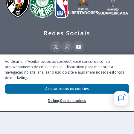
Redes Sociais
Ao clicar em “Aceitar todos os cookies”, você concorda com o
armazenamento de cookies no seu dispositivo para melhorar a
Este site é operado pela Ventmear Brasil LTDA (CNPJ 52.868.380/0001-84), com
navegação no site, analisar o uso do site e ajudar em nossos esforços
endereço na Avenida Brigadeiro Faria Lima, nº 4.055, 3º andar, Itaim Bibi, no
de marketing.
Município de São Paulo, Estado de São Paulo, CEP 04538-133, Brasil - empresa
autorizada a operar apostas de quota fixa em todo território nacional pela
Secretaria de Prêmios e Apostas do Ministério da Fazenda, conforme Portaria nº
Aceitar todos os cookies
247, de 07.02.2025, publicada no DOU em 11.2.2025.
Definições de cookies