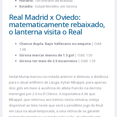
Horário:
15h (horário de Brasília)
Estádio:
Estadi Montilivi, em Girona
Real Madrid x Oviedo:
matematicamente rebaixado,
o lanterna visita o Real
Chance dupla: Rayo Vallecano ou empate
| Odd:
1.38
Girona marcar menos de 1.5 gol
| Odd: 1.50
Girona ter mais de 2.5 escanteios
| Odd: 1.29
Vedat Muriqi marcou na rodada anterior e diminuiu a distância
para o atual artilheiro de LaLiga, Kylian Mbappé, para apenas
dois gols em meio à ausência do atleta francês na derrota
merengue por 2-0 no El Clásico. A expectativa é de que
Mbappé, que retornou aos treinos nesta semana, esteja
disponível ao time neste que será o penúltimo jogo do Real
em casa na atual temporada, a uma vitória de se garantir
matematicamente na segunda colocação, atualmente oito