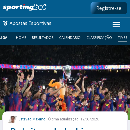
Registre-se
Apostas Esportivas
LIGA
HOME
RESULTADOS
CALENDÁRIO
CLASSIFICAÇÃO
TIMES
CONMEBOL LIBERTADORES
FUTEBOL NACIONAL
FUTEBOL INTERNACIONAL
COMO APOSTAR
MAIS ESPORTES
Estevão Maximo
Última atualização: 12/05/2026