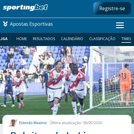
Registre-se
Apostas Esportivas
LIGA
HOME
RESULTADOS
CALENDÁRIO
CLASSIFICAÇÃO
TIMES
CONMEBOL LIBERTADORES
FUTEBOL NACIONAL
FUTEBOL INTERNACIONAL
COMO APOSTAR
MAIS ESPORTES
Estevão Maximo
Última atualização: 08/05/2026