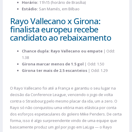
Horário:
11h15 (horário de Brasília)
Estádio:
San Mamés, em Bilbao
Rayo Vallecano x Girona:
finalista europeu recebe
candidato ao rebaixamento
Chance dupla: Rayo Vallecano ou empate
| Odd:
1.38
Girona marcar menos de 1.5 gol
| Odd: 1.50
Girona ter mais de 2.5 escanteios
| Odd: 1.29
O Rayo Vallecano foi até a França e garantiu o seu lugar na
decisão da Conference League, vencendo o jogo de volta
contra o Strasbourg pelo mesmo placar da ida, um a zero. O
Rayo só não conquistou uma vitória mais elástica por conta
dos esforços espetaculares do goleiro Mike Penders. De certa
forma, isso é algo surpreendente vindo de uma equipe que
basicamente produz um gol por jogo em LaLiga — o Rayo