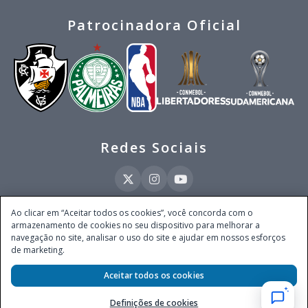
Patrocinadora Oficial
Redes Sociais
Ao clicar em “Aceitar todos os cookies”, você concorda com o
armazenamento de cookies no seu dispositivo para melhorar a
Este site é operado pela Ventmear Brasil LTDA (CNPJ 52.868.380/0001-84), com
navegação no site, analisar o uso do site e ajudar em nossos esforços
endereço na Avenida Brigadeiro Faria Lima, nº 4.055, 3º andar, Itaim Bibi, no
de marketing.
Município de São Paulo, Estado de São Paulo, CEP 04538-133, Brasil - empresa
autorizada a operar apostas de quota fixa em todo território nacional pela
Secretaria de Prêmios e Apostas do Ministério da Fazenda, conforme Portaria nº
Aceitar todos os cookies
247, de 07.02.2025, publicada no DOU em 11.2.2025.
Definições de cookies