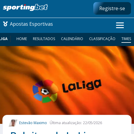
Registre-se
Apostas Esportivas
LIGA
HOME
RESULTADOS
CALENDÁRIO
CLASSIFICAÇÃO
TIMES
CONMEBOL LIBERTADORES
FUTEBOL NACIONAL
FUTEBOL INTERNACIONAL
COMO APOSTAR
MAIS ESPORTES
Estevão Maximo
Última atualização: 22/05/2026