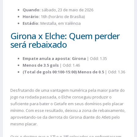
Quando:
sábado, 23 de maio de 2026
Horário:
16h (horário de Brasília)
Estádio:
Mestalla, em Valência
Girona x Elche: Quem perder
será rebaixado
Empate anula a aposta: Girona
| Odd: 1.35
Menos de 3.5 gols
| Odd: 1.46
(Total de gols 00:100-15:00) Menos de 0.5
| Odd: 1.36
Desfrutando de uma vantagem numérica pela maior parte do
jogo na rodada passada, o Elche conseguiu produzir o
suficiente para bater o Getafe em seus domínios pelo placar
mínimo. Com esse resultado, deixou a zona de rebaixamento,
aproveitando-se da derrota do Girona diante do Atleti pelo
mesmo placar.
Quis o destino que o 17º e o 18º colocados se enfrentassem