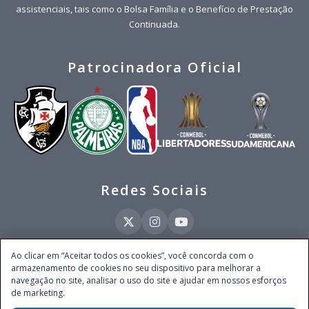
assistenciais, tais como o Bolsa Família e o Benefício de Prestação
Continuada.
Patrocinadora Oficial
Redes Sociais
Ao clicar em “Aceitar todos os cookies”, você concorda com o
armazenamento de cookies no seu dispositivo para melhorar a
Este site é operado pela Ventmear Brasil LTDA (CNPJ 52.868.380/0001-84), com
navegação no site, analisar o uso do site e ajudar em nossos esforços
endereço na Avenida Brigadeiro Faria Lima, nº 4.055, 3º andar, Itaim Bibi, no
de marketing.
Município de São Paulo, Estado de São Paulo, CEP 04538-133, Brasil - empresa
autorizada a operar apostas de quota fixa em todo território nacional pela