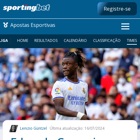
Registre-se
Apostas Esportivas
LIGA
HOME
RESULTADOS
CALENDÁRIO
CLASSIFICAÇÃO
TIMES
CONMEBOL LIBERTADORES
FUTEBOL NACIONAL
FUTEBOL INTERNACIONAL
COMO APOSTAR
MAIS ESPORTES
Lenizio Güntzel
Última atualização: 16/07/2024