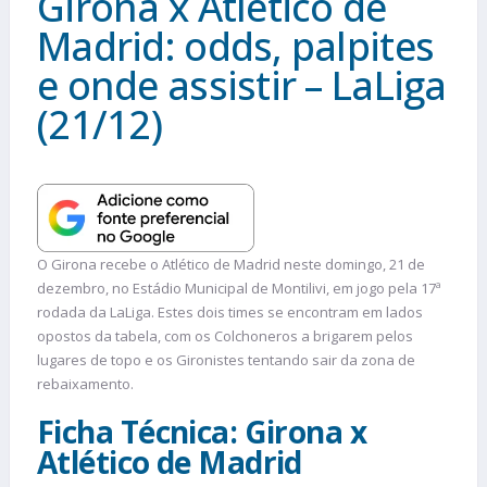
Girona x Atlético de
Madrid: odds, palpites
e onde assistir – LaLiga
(21/12)
O Girona recebe o Atlético de Madrid neste domingo, 21 de
dezembro, no Estádio Municipal de Montilivi, em jogo pela 17ª
rodada da LaLiga. Estes dois times se encontram em lados
opostos da tabela, com os Colchoneros a brigarem pelos
lugares de topo e os Gironistes tentando sair da zona de
rebaixamento.
Ficha Técnica: Girona x
Atlético de Madrid