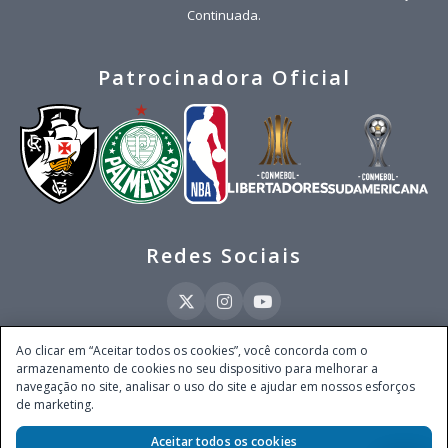
Continuada.
Patrocinadora Oficial
Redes Sociais
Ao clicar em “Aceitar todos os cookies”, você concorda com o
armazenamento de cookies no seu dispositivo para melhorar a
Este site é operado pela Ventmear Brasil LTDA (CNPJ 52.868.380/0001-84), com
navegação no site, analisar o uso do site e ajudar em nossos esforços
endereço na Avenida Brigadeiro Faria Lima, nº 4.055, 3º andar, Itaim Bibi, no
de marketing.
Município de São Paulo, Estado de São Paulo, CEP 04538-133, Brasil - empresa
autorizada a operar apostas de quota fixa em todo território nacional pela
Secretaria de Prêmios e Apostas do Ministério da Fazenda, conforme Portaria nº
Aceitar todos os cookies