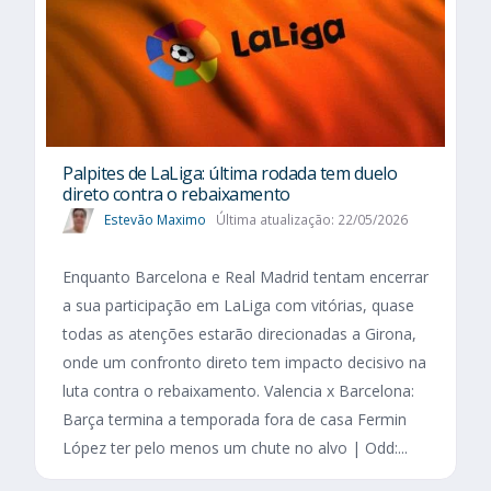
Palpites de LaLiga: última rodada tem duelo
direto contra o rebaixamento
Estevão Maximo
Última atualização: 22/05/2026
Enquanto Barcelona e Real Madrid tentam encerrar
a sua participação em LaLiga com vitórias, quase
todas as atenções estarão direcionadas a Girona,
onde um confronto direto tem impacto decisivo na
luta contra o rebaixamento. Valencia x Barcelona:
Barça termina a temporada fora de casa Fermin
López ter pelo menos um chute no alvo | Odd:...