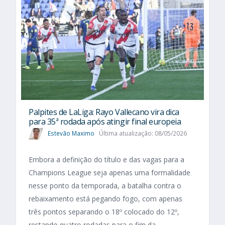
Palpites de LaLiga: Rayo Vallecano vira dica
para 35ª rodada após atingir final europeia
Estevão Maximo
Última atualização: 08/05/2026
Embora a definição do título e das vagas para a
Champions League seja apenas uma formalidade
nesse ponto da temporada, a batalha contra o
rebaixamento está pegando fogo, com apenas
três pontos separando o 18º colocado do 12º,
restando quatro rodadas para o fim da