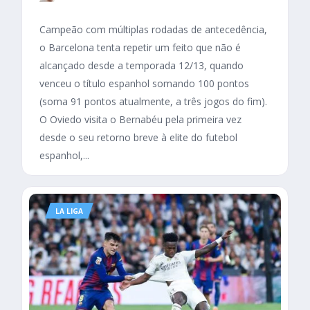
Campeão com múltiplas rodadas de antecedência,
o Barcelona tenta repetir um feito que não é
alcançado desde a temporada 12/13, quando
venceu o título espanhol somando 100 pontos
(soma 91 pontos atualmente, a três jogos do fim).
O Oviedo visita o Bernabéu pela primeira vez
desde o seu retorno breve à elite do futebol
espanhol,...
LA LIGA