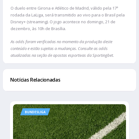
O duelo entre Girona e Atlético de Madrid, válido pela 17ª
rodada da LaLiga, será transmitido ao vivo para o Brasil pela
Disney+ (streaming). O jogo acontece no domingo, 21 de
dezembro, às 10h de Brasília.
As odds foram verificadas no momento da produção deste
conteúdo e estão sujeitas a mudanças. Consulte as odds
atualizadas na seção de apostas esportivas da Sportingbet.
Notícias Relacionadas
BUNDESLIGA