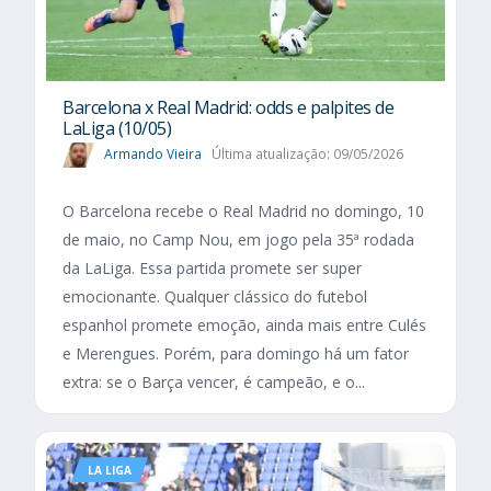
Barcelona x Real Madrid: odds e palpites de
LaLiga (10/05)
Armando Vieira
Última atualização: 09/05/2026
O Barcelona recebe o Real Madrid no domingo, 10
de maio, no Camp Nou, em jogo pela 35ª rodada
da LaLiga. Essa partida promete ser super
emocionante. Qualquer clássico do futebol
espanhol promete emoção, ainda mais entre Culés
e Merengues. Porém, para domingo há um fator
extra: se o Barça vencer, é campeão, e o...
LA LIGA