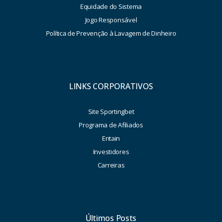
Equidade do Sistema
Jogo Responsável
Política de Prevenção à Lavagem de Dinheiro
LINKS CORPORATIVOS
Site Sportingbet
Programa de Afiliados
Entain
Investidores
Carreiras
Últimos Posts