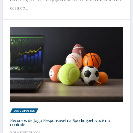
casa do...
COMO APOSTAR
Recursos de Jogo Responsável na Sportingbet: você no
controle
5 DE AGOSTO DE 2026