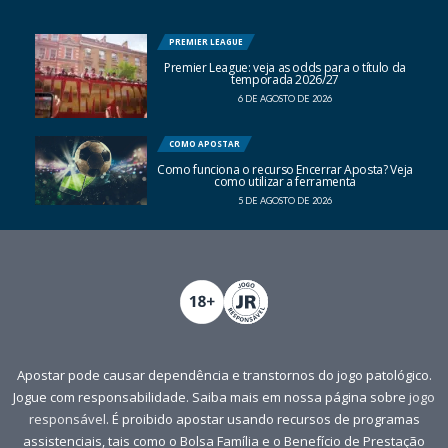
PREMIER LEAGUE
Premier League: veja as odds para o título da
temporada 2026/27
6 DE AGOSTO DE 2026
COMO APOSTAR
Como funciona o recurso Encerrar Aposta? Veja
como utilizar a ferramenta
5 DE AGOSTO DE 2026
Apostar pode causar dependência e transtornos do jogo patológico.
Jogue com responsabilidade. Saiba mais em nossa página sobre
jogo
responsável
. É proibido apostar usando recursos de programas
assistenciais, tais como o Bolsa Família e o Benefício de Prestação