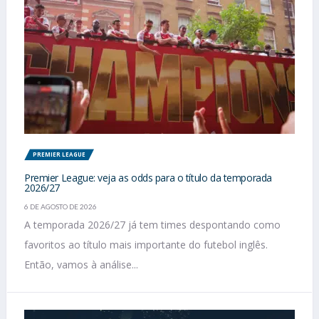
PREMIER LEAGUE
Premier League: veja as odds para o título da temporada
2026/27
6 DE AGOSTO DE 2026
A temporada 2026/27 já tem times despontando como
favoritos ao título mais importante do futebol inglês.
Então, vamos à análise...