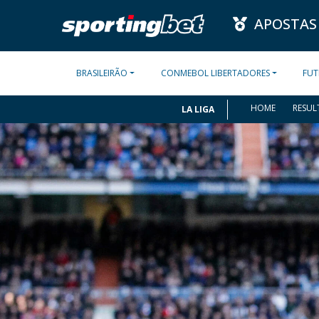
APOSTAS
BRASILEIRÃO
CONMEBOL LIBERTADORES
FUT
HOME
RESUL
LA LIGA