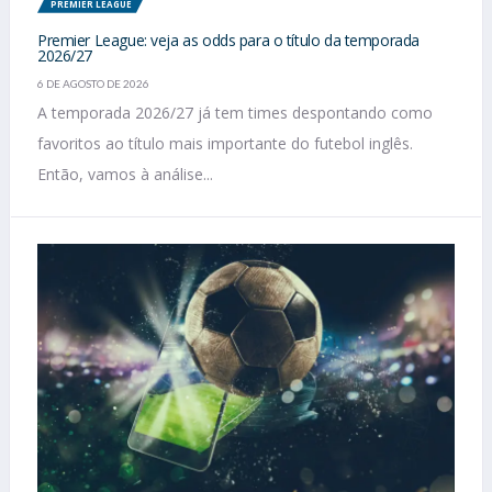
PREMIER LEAGUE
Premier League: veja as odds para o título da temporada
2026/27
6 DE AGOSTO DE 2026
A temporada 2026/27 já tem times despontando como
favoritos ao título mais importante do futebol inglês.
Então, vamos à análise...