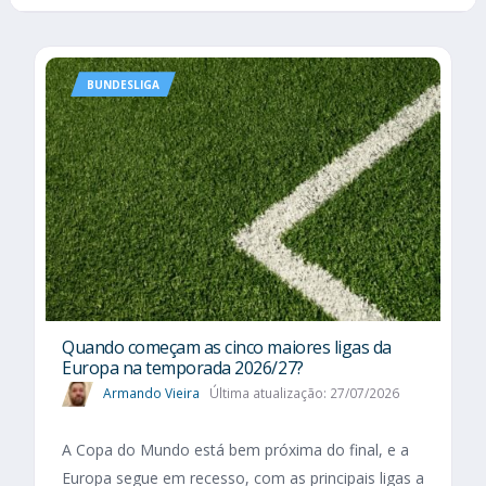
BUNDESLIGA
Quando começam as cinco maiores ligas da
Europa na temporada 2026/27?
Armando Vieira
Última atualização: 27/07/2026
A Copa do Mundo está bem próxima do final, e a
Europa segue em recesso, com as principais ligas a