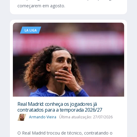
começarem em agosto.
LA LIGA
Real Madrid: conheça os jogadores já
contratados para a temporada 2026/27
Armando Vieira
Última atualização: 27/07/2026
O Real Madrid trocou de técnico, contratando o