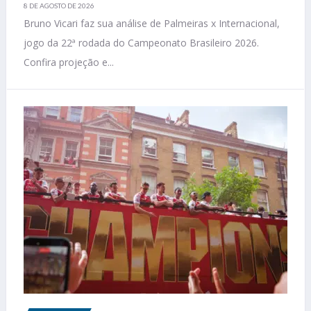
8 DE AGOSTO DE 2026
Bruno Vicari faz sua análise de Palmeiras x Internacional,
jogo da 22ª rodada do Campeonato Brasileiro 2026.
Confira projeção e...