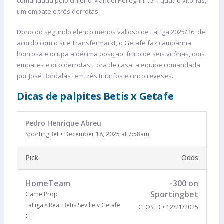
comandada pelo chileno Manuel Pellegrini tem quatro vitórias,
um empate e três derrotas.
Dono do segundo elenco menos valioso de LaLiga 2025/26, de
acordo com o site Transfermarkt, o Getafe faz campanha
honrosa e ocupa a décima posição, fruto de seis vitórias, dois
empates e oito derrotas. Fora de casa, a equipe comandada
por José Bordalás tem três triunfos e cinco reveses.
Dicas de palpites Betis x Getafe
Pedro Henrique Abreu
SportingBet
•
December 18, 2025 at 7:58am
Pick
Odds
HomeTeam
-300 on
Sportingbet
Game Prop
LaLiga • Real Betis Seville v Getafe
CLOSED • 12/21/2025
CF