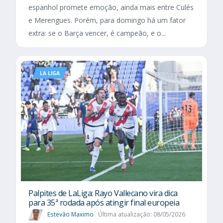
espanhol promete emoção, ainda mais entre Culés
e Merengues. Porém, para domingo há um fator
extra: se o Barça vencer, é campeão, e o...
LA LIGA
Palpites de LaLiga: Rayo Vallecano vira dica
para 35ª rodada após atingir final europeia
Estevão Maximo
Última atualização: 08/05/2026