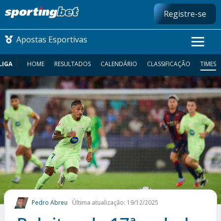
Registre-se
Apostas Esportivas
LIGA
HOME
RESULTADOS
CALENDÁRIO
CLASSIFICAÇÃO
TIMES
CONMEBOL LIBERTADORES
FUTEBOL NACIONAL
FUTEBOL INTERNACIONAL
COMO APOSTAR
MAIS ESPORTES
Pedro Abreu
Última atualização: 19/12/2025