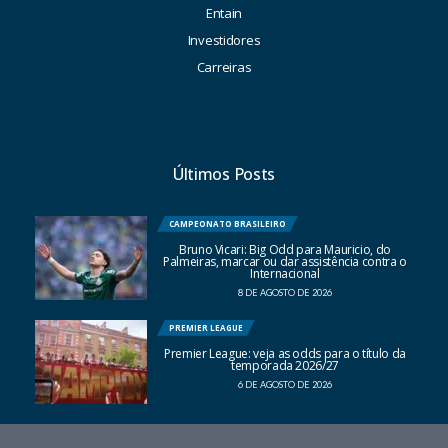
Entain
Investidores
Carreiras
Últimos Posts
CAMPEONATO BRASILEIRO
Bruno Vicari: Big Odd para Mauricio, do
Palmeiras, marcar ou dar assistência contra o
Internacional
8 DE AGOSTO DE 2026
PREMIER LEAGUE
Premier League: veja as odds para o título da
temporada 2026/27
6 DE AGOSTO DE 2026