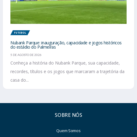
FUTEBOL
Nubank Parque: inauguração, capacidade e jogos históricos
do estádio do Palmeiras
5 DE AGOSTO DE 2026
Conheça a história do Nubank Parque, sua capacidade,
recordes, títulos e os jogos que marcaram a trajetória da
casa do...
SOBRE NÓS
Quem Somos