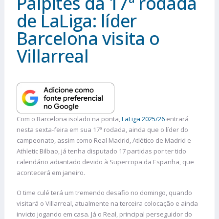
Palpites da 17ª rodada
de LaLiga: líder
Barcelona visita o
Villarreal
Com o Barcelona isolado na ponta,
LaLiga 2025/26
entrará
nesta sexta-feira em sua 17ª rodada, ainda que o líder do
campeonato, assim como Real Madrid, Atlético de Madrid e
Athletic Bilbao, já tenha disputado 17 partidas por ter tido
calendário adiantado devido à Supercopa da Espanha, que
acontecerá em janeiro.
O time culé terá um tremendo desafio no domingo, quando
visitará o Villarreal, atualmente na terceira colocação e ainda
invicto jogando em casa. Já o Real, principal perseguidor do