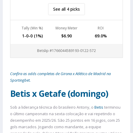
See all 4 picks
Tally (Win %)
Money Meter
ROI
1-0-0 (1%)
$6.90
69.0%
Betslip #1766044589193-0122-572
Confira as odds completas de Girona x Atlético de Madrid na
Sportingbet.
Betis x Getafe (domingo)
Sob a liderança técnica do brasileiro Antony, o
Betis
terminou
o último campeonato na sexta colocação e vai repetindo o
desempenho em 2025/26. São 25 pontos em 16 jogos, com 25
gols marcados. Jogando como mandante, a equipe