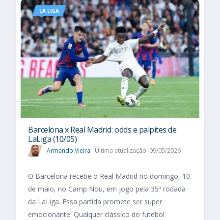
LA LIGA
Barcelona x Real Madrid: odds e palpites de
LaLiga (10/05)
Armando Vieira
Última atualização: 09/05/2026
O Barcelona recebe o Real Madrid no domingo, 10
de maio, no Camp Nou, em jogo pela 35ª rodada
da LaLiga. Essa partida promete ser super
emocionante. Qualquer clássico do futebol