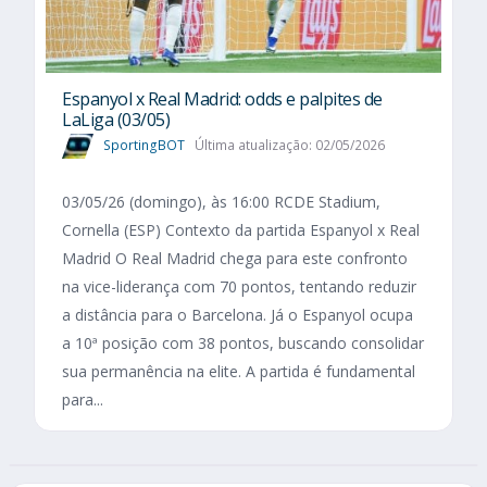
Espanyol x Real Madrid: odds e palpites de
LaLiga (03/05)
SportingBOT
Última atualização: 02/05/2026
03/05/26 (domingo), às 16:00 RCDE Stadium,
Cornella (ESP) Contexto da partida Espanyol x Real
Madrid O Real Madrid chega para este confronto
na vice-liderança com 70 pontos, tentando reduzir
a distância para o Barcelona. Já o Espanyol ocupa
a 10ª posição com 38 pontos, buscando consolidar
sua permanência na elite. A partida é fundamental
para...