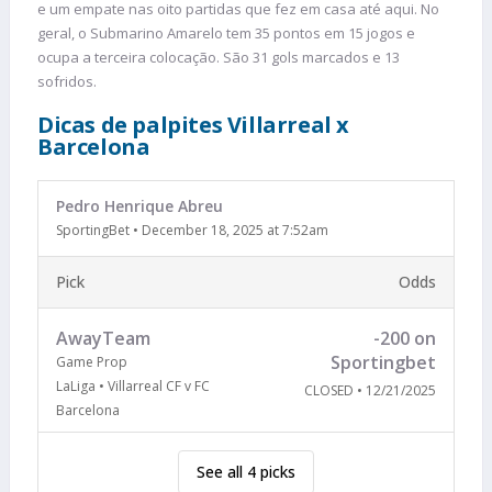
e um empate nas oito partidas que fez em casa até aqui. No
geral, o Submarino Amarelo tem 35 pontos em 15 jogos e
ocupa a terceira colocação. São 31 gols marcados e 13
sofridos.
Dicas de palpites Villarreal x
Barcelona
Pedro Henrique Abreu
SportingBet
•
December 18, 2025 at 7:52am
Pick
Odds
AwayTeam
-200 on
Sportingbet
Game Prop
LaLiga • Villarreal CF v FC
CLOSED • 12/21/2025
Barcelona
See all 4 picks