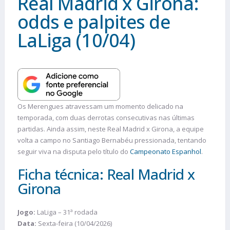
Real Madrid x Girona:
odds e palpites de
LaLiga (10/04)
Os Merengues atravessam um momento delicado na
temporada, com duas derrotas consecutivas nas últimas
partidas. Ainda assim, neste Real Madrid x Girona, a equipe
volta a campo no Santiago Bernabéu pressionada, tentando
seguir viva na disputa pelo título do
Campeonato Espanhol
.
Ficha técnica: Real Madrid x
Girona
Jogo:
LaLiga – 31ª rodada
Data:
Sexta-feira (10/04/2026)