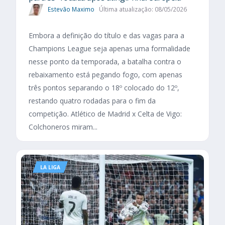
Estevão Maximo
Última atualização: 08/05/2026
Embora a definição do título e das vagas para a
Champions League seja apenas uma formalidade
nesse ponto da temporada, a batalha contra o
rebaixamento está pegando fogo, com apenas
três pontos separando o 18º colocado do 12º,
restando quatro rodadas para o fim da
competição. Atlético de Madrid x Celta de Vigo:
Colchoneros miram...
LA LIGA