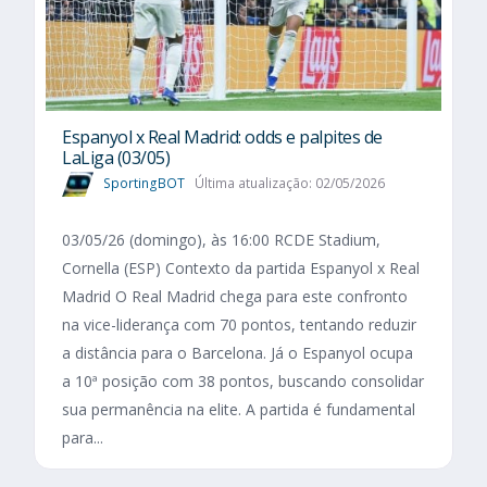
Espanyol x Real Madrid: odds e palpites de
LaLiga (03/05)
SportingBOT
Última atualização: 02/05/2026
03/05/26 (domingo), às 16:00 RCDE Stadium,
Cornella (ESP) Contexto da partida Espanyol x Real
Madrid O Real Madrid chega para este confronto
na vice-liderança com 70 pontos, tentando reduzir
a distância para o Barcelona. Já o Espanyol ocupa
a 10ª posição com 38 pontos, buscando consolidar
sua permanência na elite. A partida é fundamental
para...