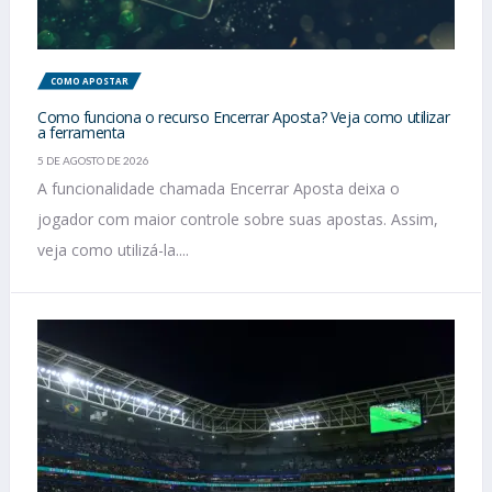
COMO APOSTAR
Como funciona o recurso Encerrar Aposta? Veja como utilizar
a ferramenta
5 DE AGOSTO DE 2026
A funcionalidade chamada Encerrar Aposta deixa o
jogador com maior controle sobre suas apostas. Assim,
veja como utilizá-la....