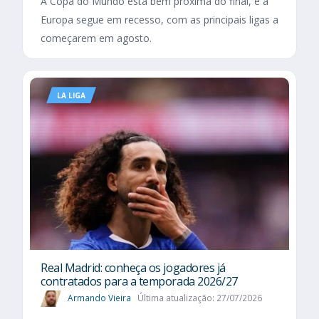
A Copa do Mundo está bem próxima do final, e a
Europa segue em recesso, com as principais ligas a
começarem em agosto.
LA LIGA
Real Madrid: conheça os jogadores já
contratados para a temporada 2026/27
Armando Vieira
Última atualização: 27/07/2026