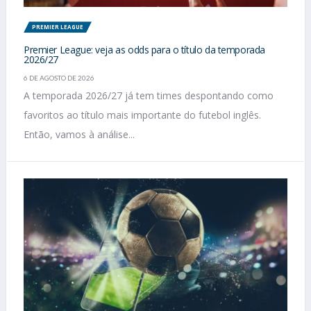
PREMIER LEAGUE
Premier League: veja as odds para o título da temporada
2026/27
6 DE AGOSTO DE 2026
A temporada 2026/27 já tem times despontando como
favoritos ao título mais importante do futebol inglês.
Então, vamos à análise...