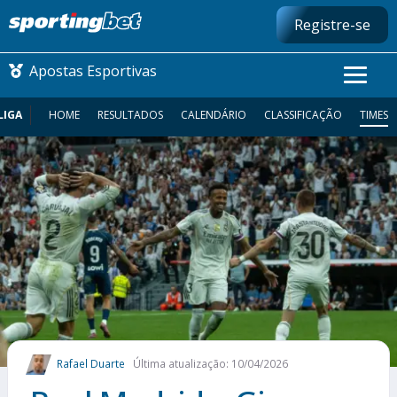
Registre-se
Apostas Esportivas
LIGA
HOME
RESULTADOS
CALENDÁRIO
CLASSIFICAÇÃO
TIMES
CONMEBOL LIBERTADORES
FUTEBOL NACIONAL
FUTEBOL INTERNACIONAL
COMO APOSTAR
MAIS ESPORTES
Rafael Duarte
Última atualização: 10/04/2026