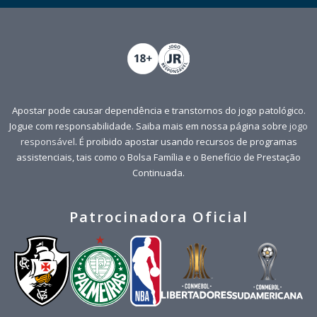
Apostar pode causar dependência e transtornos do jogo patológico.
Jogue com responsabilidade. Saiba mais em nossa página sobre
jogo
responsável
. É proibido apostar usando recursos de programas
assistenciais, tais como o Bolsa Família e o Benefício de Prestação
Continuada.
Patrocinadora Oficial