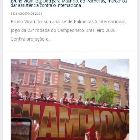
Bruno Vicari: Big Odd para Mauricio, do Palmeiras, marcar ou
dar assistência contra o Internacional
8 DE AGOSTO DE 2026
Bruno Vicari faz sua análise de Palmeiras x Internacional,
jogo da 22ª rodada do Campeonato Brasileiro 2026.
Confira projeção e...