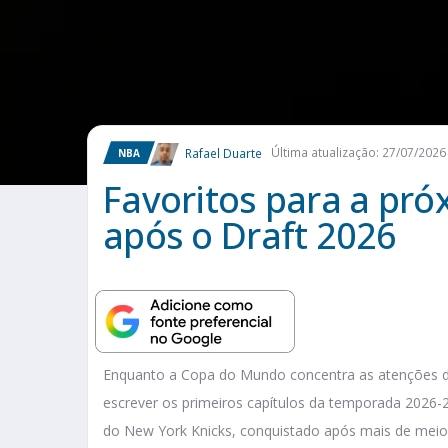
Rafael Duarte
Última atualização: 27/07/2026
NBA
Favoritos para a pr
após o Draft 2026
Enquanto a Copa do Mundo concentra as atenções do
escrever os primeiros capítulos da temporada 2026-
do New York Knicks, conquistado após mais de meio 