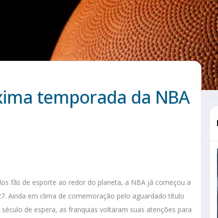
óxima temporada da NBA
s fãs de esporte ao redor do planeta, a NBA já começou a
27. Ainda em clima de comemoração pelo aguardado título
século de espera, as franquias voltaram suas atenções para