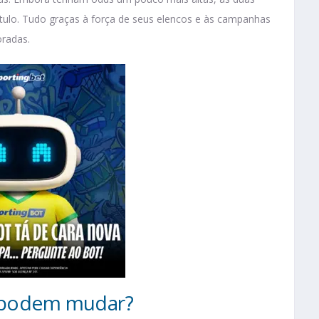
título. Tudo graças à força de seus elencos e às campanhas
oradas.
a podem mudar?