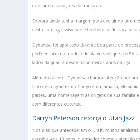
marcar em situações de transição.
Embora ainda tenha margem para evoluir no arreme
cesta com agressividade e também se destaca pelo p
Dybantsa foi apontado durante boa parte do processo
perfil encaixa no modelo de ala versátil que a NBA ta
lados da quadra desde os primeiros anos na liga.
Além do talento, Dybantsa chamou atenção por um g
filho de imigrantes do Congo e da Jamaica, ele subi
países, uma homenagem às origens de sua família e
com diferentes culturas.
Darryn Peterson reforça o Utah Jazz
Nos dias que antecederam o Draft, muitos analistas 
escolha. Aos 19 anos, o armador chamou atenção pel