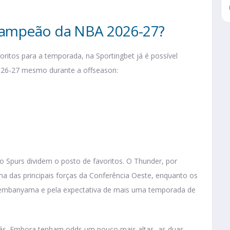
campeão da NBA 2026-27?
voritos para a temporada, na Sportingbet já é possível
26-27 mesmo durante a offseason:
 Spurs dividem o posto de favoritos. O Thunder, por
 das principais forças da Conferência Oeste, enquanto os
Wembanyama e pela expectativa de mais uma temporada de
rás. Embora tenham odds um pouco mais altas, as duas