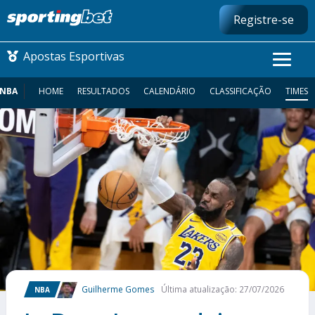
Registre-se
Apostas Esportivas
NBA
HOME
RESULTADOS
CALENDÁRIO
CLASSIFICAÇÃO
TIMES
CONMEBOL LIBERTADORES
FUTEBOL NACIONAL
FUTEBOL INTERNACIONAL
COMO APOSTAR
MAIS ESPORTES
Guilherme Gomes
Última atualização: 27/07/2026
NBA