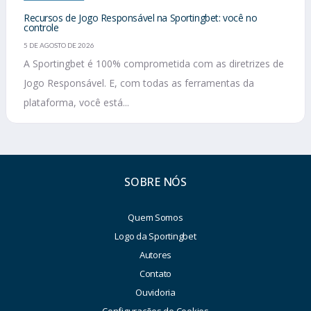
Recursos de Jogo Responsável na Sportingbet: você no
controle
5 DE AGOSTO DE 2026
A Sportingbet é 100% comprometida com as diretrizes de
Jogo Responsável. E, com todas as ferramentas da
plataforma, você está...
SOBRE NÓS
Quem Somos
Logo da Sportingbet
Autores
Contato
Ouvidoria
Configurações de Cookies