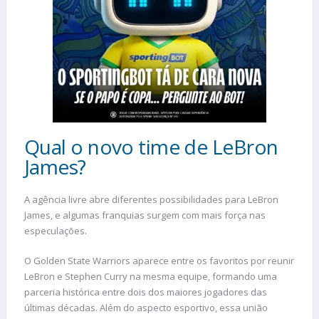
Qual o novo time de LeBron
James?
A agência livre abre diferentes possibilidades para LeBron
James, e algumas franquias surgem com mais força nas
especulações.
O Golden State Warriors aparece entre os favoritos por reunir
LeBron e Stephen Curry na mesma equipe, formando uma
parceria histórica entre dois dos maiores jogadores das
últimas décadas. Além do aspecto esportivo, essa união