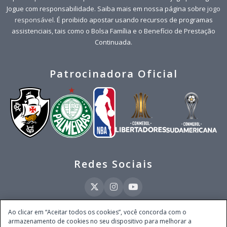
Jogue com responsabilidade. Saiba mais em nossa página sobre
jogo
responsável
. É proibido apostar usando recursos de programas
assistenciais, tais como o Bolsa Família e o Benefício de Prestação
Continuada.
Patrocinadora Oficial
Redes Sociais
Ao clicar em “Aceitar todos os cookies”, você concorda com o
armazenamento de cookies no seu dispositivo para melhorar a
Este site é operado pela Ventmear Brasil LTDA (CNPJ 52.868.380/0001-84), com