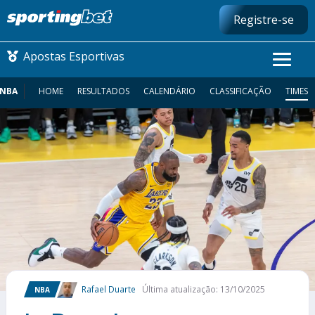
Registre-se
Apostas Esportivas
NBA
HOME
RESULTADOS
CALENDÁRIO
CLASSIFICAÇÃO
TIMES
CONMEBOL LIBERTADORES
FUTEBOL NACIONAL
FUTEBOL INTERNACIONAL
COMO APOSTAR
MAIS ESPORTES
Rafael Duarte
Última atualização: 13/10/2025
NBA