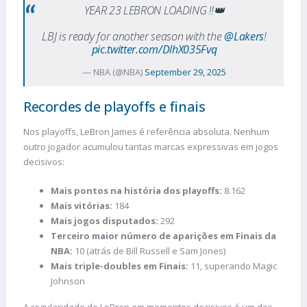
YEAR 23 LEBRON LOADING ‼️👑
LBJ is ready for another season with the
@Lakers
!
pic.twitter.com/DlhX035Fvq
— NBA (@NBA)
September 29, 2025
Recordes de playoffs e finais
Nos playoffs, LeBron James é referência absoluta. Nenhum
outro jogador acumulou tantas marcas expressivas em jogos
decisivos:
Mais pontos na história dos playoffs:
8.162
Mais vitórias:
184
Mais jogos disputados:
292
Terceiro maior número de aparições em Finais da
NBA:
10 (atrás de Bill Russell e Sam Jones)
Mais triple-doubles em Finais:
11, superando Magic
Johnson
A regularidade de LeBron em momentos decisivos é um dos