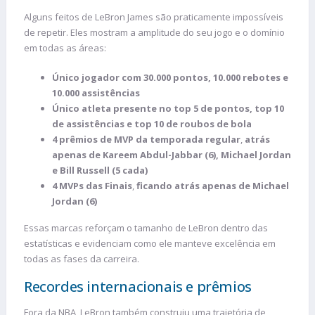
Alguns feitos de LeBron James são praticamente impossíveis
de repetir. Eles mostram a amplitude do seu jogo e o domínio
em todas as áreas:
Único jogador com 30.000 pontos, 10.000 rebotes e
10.000 assistências
Único atleta presente no top 5 de pontos, top 10
de assistências e top 10 de roubos de bola
4 prêmios de MVP da temporada regular
,
atrás
apenas de Kareem Abdul-Jabbar (6), Michael Jordan
e Bill Russell (5 cada)
4 MVPs das Finais
,
ficando atrás apenas de Michael
Jordan (6)
Essas marcas reforçam o tamanho de LeBron dentro das
estatísticas e evidenciam como ele manteve excelência em
todas as fases da carreira.
Recordes internacionais e prêmios
Fora da NBA, LeBron também construiu uma trajetória de