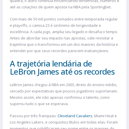
quadra, o astro continua influenciando tendências, números e
até as cotações de quem aposta na NBA pela Sportingbet.
Com mais de 50 mil pontos somados entre temporada regular
e playoffs, o camisa 23 é sinônimo de longevidade e
excelência. A cada jogo, amplia seu legado e desafia o tempo.
Antes de abordar seu impacto nas apostas, vale revisitar a
trajetória que o transformou em um dos maiores da história e
entender por que seus recordes parecem inalcançáveis.
A trajetória lendária de
LeBron James até os recordes
LeBron James chegou à NBA em 2003, direto do ensino médio,
cercado por expectativas que poucos jogadores suportariam.
Mesmo assim, ele não apenas confirmou o talento, como
superou tudo o que se esperava.
Passou por três franquias:
Cleveland Cavaliers
, Miami Heat e
Los Angeles Lakers, e conquistou títulos em todas elas. Foram
momentos que solidificaram seu nome entre os maiores do