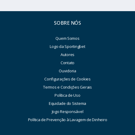
SOBRE NÓS
Quem Somos
Logo da Sportingbet
Autores
Contato
Ouvidoria
Configurações de Cookies
Termos e Condições Gerais
Política de Uso
Equidade do Sistema
Jogo Responsável
Política de Prevenção à Lavagem de Dinheiro