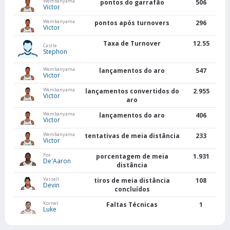
Wembanyama
pontos do garrafão
506
Victor
Wembanyama
pontos após turnovers
296
Victor
Taxa de Turnover
12.55
Castle
Stephon
Wembanyama
lançamentos do aro
547
Victor
Wembanyama
lançamentos convertidos do
2.955
Victor
aro
Wembanyama
lançamentos do aro
406
Victor
Wembanyama
tentativas de meia distância
233
Victor
Fox
porcentagem de meia
1.931
De'Aaron
distância
Vassell
tiros de meia distância
108
Devin
concluídos
Kornet
Faltas Técnicas
1
Luke