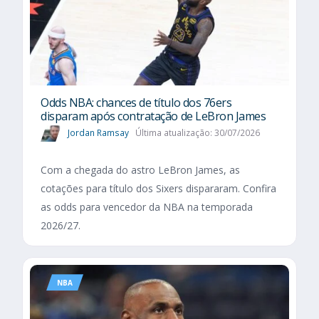
Odds NBA: chances de título dos 76ers
disparam após contratação de LeBron James
Jordan Ramsay
Última atualização: 30/07/2026
Com a chegada do astro LeBron James, as
cotações para título dos Sixers dispararam. Confira
as odds para vencedor da NBA na temporada
2026/27.
NBA