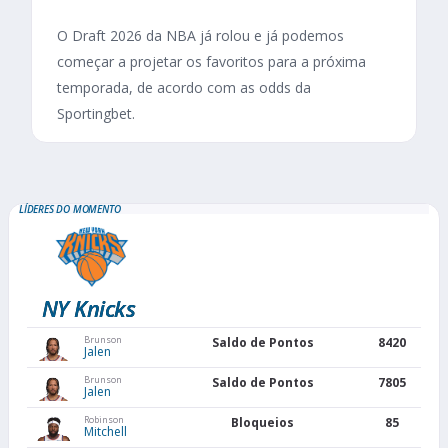
O Draft 2026 da NBA já rolou e já podemos
começar a projetar os favoritos para a próxima
temporada, de acordo com as odds da
Sportingbet.
LÍDERES DO MOMENTO
NY Knicks
Brunson
Saldo de Pontos
8420
Jalen
Brunson
Saldo de Pontos
7805
Jalen
Robinson
Bloqueios
85
Mitchell