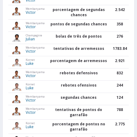
Victor
Wembanyama
porcentagem de segundas
2.542
Victor
chances
Wembanyama
pontos de segundas chances
358
Victor
Champagnie
bolas de três de pontos
276
Julian
Wembanyama
tentativas de arremessos
1783.84
Victor
Kornet
porcentagem de arremessos
2.921
Luke
Wembanyama
rebotes defensivos
832
Victor
Kornet
rebotes ofensivos
244
Luke
Wembanyama
segundas chances
124
Victor
Wembanyama
tentativas de pontos do
788
Victor
garrafão
Kornet
porcentagem de pontos no
2.775
Luke
garrafão