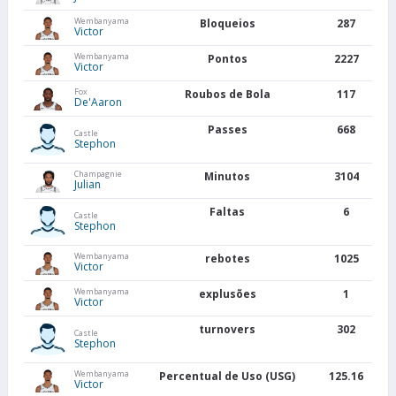
Wembanyama
Bloqueios
287
Victor
Wembanyama
Pontos
2227
Victor
Fox
Roubos de Bola
117
De'Aaron
Passes
668
Castle
Stephon
Champagnie
Minutos
3104
Julian
Faltas
6
Castle
Stephon
Wembanyama
rebotes
1025
Victor
Wembanyama
explusões
1
Victor
turnovers
302
Castle
Stephon
Wembanyama
Percentual de Uso (USG)
125.16
Victor