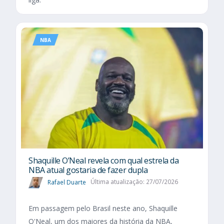
NBA
Shaquille O’Neal revela com qual estrela da
NBA atual gostaria de fazer dupla
Rafael Duarte
Última atualização: 27/07/2026
Em passagem pelo Brasil neste ano, Shaquille
O'Neal, um dos maiores da história da NBA,