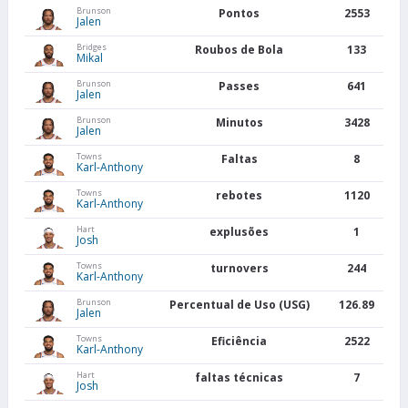
Brunson
Pontos
2553
Jalen
Bridges
Roubos de Bola
133
Mikal
Brunson
Passes
641
Jalen
Brunson
Minutos
3428
Jalen
Towns
Faltas
8
Karl-Anthony
Towns
rebotes
1120
Karl-Anthony
Hart
explusões
1
Josh
Towns
turnovers
244
Karl-Anthony
Brunson
Percentual de Uso (USG)
126.89
Jalen
Towns
Eficiência
2522
Karl-Anthony
Hart
faltas técnicas
7
Josh