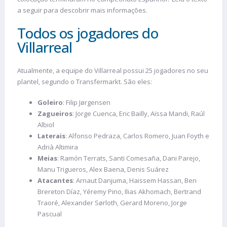
a seguir para descobrir mais informações.
Todos os jogadores do
Villarreal
Atualmente, a equipe do Villarreal possui 25 jogadores no seu
plantel, segundo o Transfermarkt. São eles:
Goleiro
: Filip Jørgensen
Zagueiros
: Jorge Cuenca, Eric Bailly, Aïssa Mandi, Raúl
Albiol
Laterais
: Alfonso Pedraza, Carlos Romero, Juan Foyth e
Adrià Altimira
Meias
: Ramón Terrats, Santi Comesaña, Dani Parejo,
Manu Trigueros, Alex Baena, Denis Suárez
Atacantes
: Arnaut Danjuma, Haissem Hassan, Ben
Brereton Díaz, Yéremy Pino, Ilias Akhomach, Bertrand
Traoré, Alexander Sørloth, Gerard Moreno, Jorge
Pascual