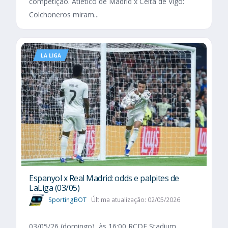
competição. Atlético de Madrid x Celta de Vigo:
Colchoneros miram...
LA LIGA
Espanyol x Real Madrid: odds e palpites de
LaLiga (03/05)
SportingBOT
Última atualização: 02/05/2026
03/05/26 (domingo), às 16:00 RCDE Stadium,