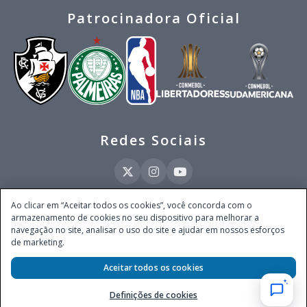
Patrocinadora Oficial
Redes Sociais
Ao clicar em “Aceitar todos os cookies”, você concorda com o
armazenamento de cookies no seu dispositivo para melhorar a
Este site é operado pela Ventmear Brasil LTDA (CNPJ 52.868.380/0001-84), com
navegação no site, analisar o uso do site e ajudar em nossos esforços
endereço na Avenida Brigadeiro Faria Lima, nº 4.055, 3º andar, Itaim Bibi, no
de marketing.
Município de São Paulo, Estado de São Paulo, CEP 04538-133, Brasil - empresa
autorizada a operar apostas de quota fixa em todo território nacional pela
Secretaria de Prêmios e Apostas do Ministério da Fazenda, conforme Portaria nº
Aceitar todos os cookies
247, de 07.02.2025, publicada no DOU em 11.2.2025.
Definições de cookies