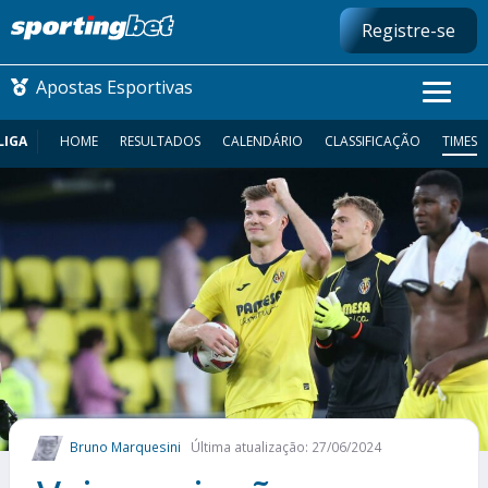
Registre-se
Apostas Esportivas
LIGA
HOME
RESULTADOS
CALENDÁRIO
CLASSIFICAÇÃO
TIMES
CONMEBOL LIBERTADORES
FUTEBOL NACIONAL
FUTEBOL INTERNACIONAL
COMO APOSTAR
MAIS ESPORTES
Bruno Marquesini
Última atualização: 27/06/2024