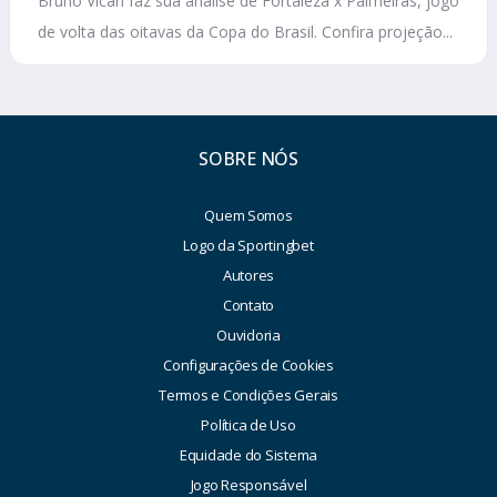
Bruno Vicari faz sua análise de Fortaleza x Palmeiras, jogo
de volta das oitavas da Copa do Brasil. Confira projeção...
SOBRE NÓS
Quem Somos
Logo da Sportingbet
Autores
Contato
Ouvidoria
Configurações de Cookies
Termos e Condições Gerais
Política de Uso
Equidade do Sistema
Jogo Responsável