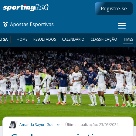
Registre-se
Apostas Esportivas
LIGA
HOME
RESULTADOS
CALENDÁRIO
CLASSIFICAÇÃO
TIMES
CONMEBOL LIBERTADORES
FUTEBOL NACIONAL
FUTEBOL INTERNACIONAL
COMO APOSTAR
MAIS ESPORTES
Amanda Sayuri Gushiken
Última atualização: 23/05/2024