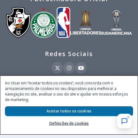
Redes Sociais
Ao clicar em “Aceitar todos os cookies”, você concorda com o
armazenamento de cookies no seu dispositivo para melhorar a
Este site é operado pela Ventmear Brasil LTDA (CNPJ 52.868.380/0001-84), com
navegação no site, analisar o uso do site e ajudar em nossos esforços
endereço na Avenida Brigadeiro Faria Lima, nº 4.055, 3º andar, Itaim Bibi, no
de marketing.
Município de São Paulo, Estado de São Paulo, CEP 04538-133, Brasil - empresa
autorizada a operar apostas de quota fixa em todo território nacional pela
Aceitar todos os cookies
Secretaria de Prêmios e Apostas do Ministério da Fazenda, conforme Portaria nº
247, de 07.02.2025, publicada no DOU em 11.2.2025.
Definições de cookies