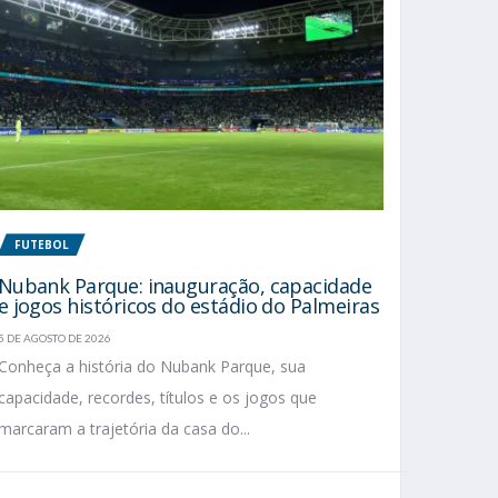
FUTEBOL
Nubank Parque: inauguração, capacidade
e jogos históricos do estádio do Palmeiras
5 DE AGOSTO DE 2026
Conheça a história do Nubank Parque, sua
capacidade, recordes, títulos e os jogos que
marcaram a trajetória da casa do...