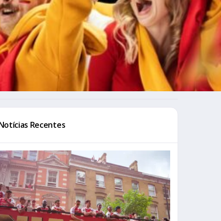
Notícias Recentes