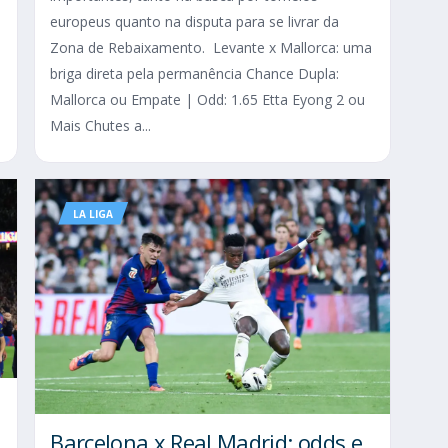
europeus quanto na disputa para se livrar da
Zona de Rebaixamento. Levante x Mallorca: uma
briga direta pela permanência Chance Dupla:
Mallorca ou Empate | Odd: 1.65 Etta Eyong 2 ou
Mais Chutes a...
LA LIGA
Barcelona x Real Madrid: odds e