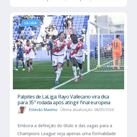
LA LIGA
Palpites de LaLiga: Rayo Vallecano vira dica
para 35ª rodada após atingir final europeia
Estevão Maximo
Última atualização: 08/05/2026
Embora a definição do título e das vagas para a
Champions League seja apenas uma formalidade