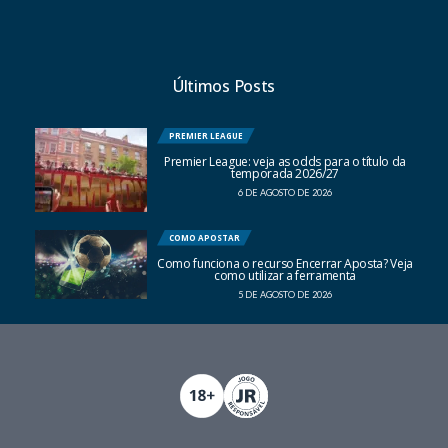
Últimos Posts
PREMIER LEAGUE
Premier League: veja as odds para o título da
temporada 2026/27
6 DE AGOSTO DE 2026
COMO APOSTAR
Como funciona o recurso Encerrar Aposta? Veja
como utilizar a ferramenta
5 DE AGOSTO DE 2026