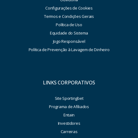
Configurações de Cookies
Termos e Condições Gerais
Política de Uso
Equidade do Sistema
Jogo Responsável
Política de Prevenção à Lavagem de Dinheiro
LINKS CORPORATIVOS
Site Sportingbet
Programa de Afiliados
Entain
Investidores
Carreiras