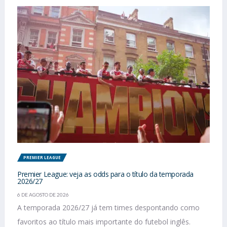
PREMIER LEAGUE
Premier League: veja as odds para o título da temporada
2026/27
6 DE AGOSTO DE 2026
A temporada 2026/27 já tem times despontando como
favoritos ao título mais importante do futebol inglês.