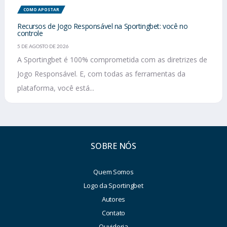
COMO APOSTAR
Recursos de Jogo Responsável na Sportingbet: você no
controle
5 DE AGOSTO DE 2026
A Sportingbet é 100% comprometida com as diretrizes de
Jogo Responsável. E, com todas as ferramentas da
plataforma, você está...
SOBRE NÓS
Quem Somos
Logo da Sportingbet
Autores
Contato
Ouvidoria