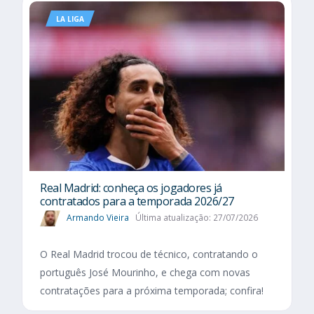
LA LIGA
Real Madrid: conheça os jogadores já
contratados para a temporada 2026/27
Armando Vieira
Última atualização: 27/07/2026
O Real Madrid trocou de técnico, contratando o
português José Mourinho, e chega com novas
contratações para a próxima temporada; confira!