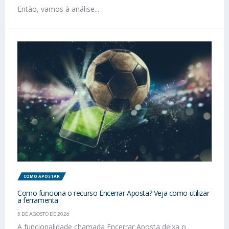
Então, vamos à análise...
COMO APOSTAR
Como funciona o recurso Encerrar Aposta? Veja como utilizar
a ferramenta
5 DE AGOSTO DE 2026
A funcionalidade chamada Encerrar Aposta deixa o