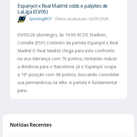
Espanyol x Real Madrid: odds e palpites de
LaLiga (03/05)
SportingBOT
Última atualização: 02/05/2026
03/05/26 (domingo), às 16:00 RCDE Stadium,
Cornella (ESP) Contexto da partida Espanyol x Real
Madrid O Real Madrid chega para este confronto
na vice-liderança com 70 pontos, tentando reduzir
a distância para o Barcelona. Já o Espanyol ocupa
a 10ª posição com 38 pontos, buscando consolidar
sua permanência na elite. A partida é fundamental
para...
Notícias Recentes