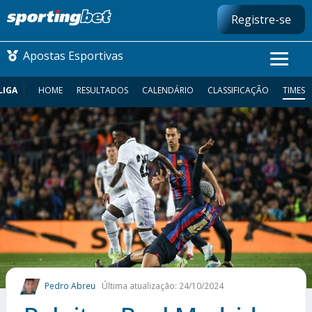
Registre-se
Apostas Esportivas
LIGA
HOME
RESULTADOS
CALENDÁRIO
CLASSIFICAÇÃO
TIMES
CONMEBOL LIBERTADORES
FUTEBOL NACIONAL
FUTEBOL INTERNACIONAL
COMO APOSTAR
MAIS ESPORTES
Pedro Abreu
Última atualização: 24/10/2024