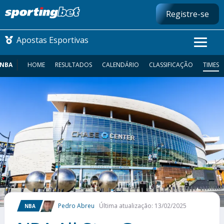
Registre-se
Apostas Esportivas
NBA
HOME
RESULTADOS
CALENDÁRIO
CLASSIFICAÇÃO
TIMES
CONMEBOL LIBERTADORES
FUTEBOL NACIONAL
FUTEBOL INTERNACIONAL
COMO APOSTAR
MAIS ESPORTES
Pedro Abreu
Última atualização: 13/02/2025
NBA