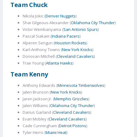
Team Chuck
Nikola Jokic (
Denver Nuggets
)
Shai Gilgeous-Alexander (
Oklahoma City Thunder
)
Victor Wembanyama (
San Antonio Spurs
)
Pascal Siakam (
Indiana Pacers
)
Alperen Sengun (
Houston Rockets
)
Karl-Anthony Towns (
New York Knicks
)
Donovan Mitchell (
Cleveland Cavaliers
)
Trae Young (
Atlanta Hawks
)
Team Kenny
Anthony Edwards (
Minnesota Timberwolves
)
Jalen Brunson (
New York Knicks
)
Jaren Jackson Jr. (
Memphis Grizzlies
)
Jalen Williams (
Oklahoma City Thunder
)
Darius Garland (
Cleveland Cavaliers
)
Evan Mobley (
Cleveland Cavaliers
)
Cade Cunningham (
Detroit Pistons
)
Tyler Herro (
Miami Heat
)