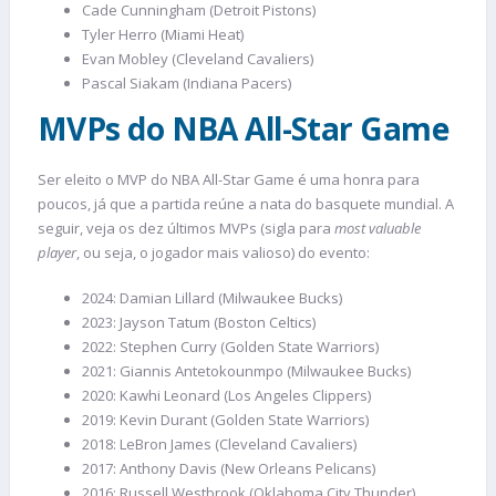
Cade Cunningham (Detroit Pistons)
Tyler Herro (Miami Heat)
Evan Mobley (Cleveland Cavaliers)
Pascal Siakam (Indiana Pacers)
MVPs do NBA All-Star Game
Ser eleito o MVP do NBA All-Star Game é uma honra para
poucos, já que a partida reúne a nata do basquete mundial. A
seguir, veja os dez últimos MVPs (sigla para
most valuable
player
, ou seja, o jogador mais valioso) do evento:
2024: Damian Lillard (Milwaukee Bucks)
2023: Jayson Tatum (Boston Celtics)
2022: Stephen Curry (Golden State Warriors)
2021: Giannis Antetokounmpo (Milwaukee Bucks)
2020: Kawhi Leonard (Los Angeles Clippers)
2019: Kevin Durant (Golden State Warriors)
2018: LeBron James (Cleveland Cavaliers)
2017: Anthony Davis (New Orleans Pelicans)
2016: Russell Westbrook (Oklahoma City Thunder)