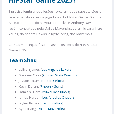
É preciso lembrar que lesões forçaram duas substituições em
relação à lista inicial de jogadores do All-Star Game. Giannis
Antetokounmpo, do Milwaukee Bucks, e Anthony Davis,
recém-contratado pelo Dallas Mavericks, deram lugar a Trae
Young, do Atlanta Hawks, e Kyrie Irving, dos Mavericks.
Com as mudanças, ficaram assim os times do NBA All-Star
Game 2025:
Team Shaq
LeBron James (
Los Angeles Lakers
)
Stephen Curry (
Golden State Warriors
)
Jayson Tatum (
Boston Celtics
)
Kevin Durant (
Phoenix Suns
)
Damian Lillard (
Milwaukee Bucks
)
James Harden (
Los Angeles Clippers
)
Jaylen Brown (
Boston Celtics
)
Kyrie Irving (
Dallas Mavericks
)