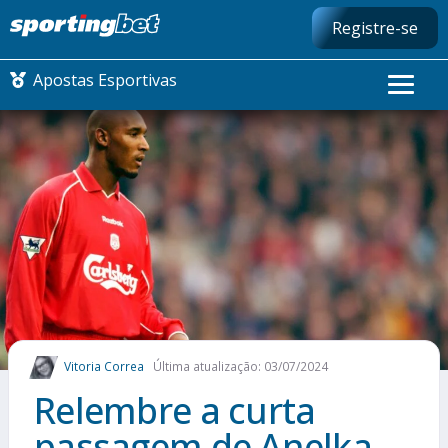
Registre-se
Apostas Esportivas
CONMEBOL LIBERTADORES
FUTEBOL NACIONAL
FUTEBOL INTERNACIONAL
COMO APOSTAR
Vitoria Correa
Última atualização: 03/07/2024
MAIS ESPORTES
Relembre a curta
passagem de Anelka