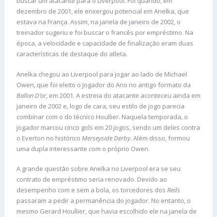
buscar um atacante para o Liverpool. Foi quando, em
dezembro de 2001, ele enxergou potencial em Anelka, que
estava na França. Assim, na janela de janeiro de 2002, o
treinador sugeriu e foi buscar o francês por empréstimo. Na
época, a velocidade e capacidade de finalização eram duas
características de destaque do atleta.
Anelka chegou ao Liverpool para jogar ao lado de Michael
Owen, que foi eleito o Jogador do Ano no antigo formato da
Ballon D’or
, em 2001. A estreia do atacante aconteceu ainda em
janeiro de 2002 e, logo de cara, seu estilo de jogo parecia
combinar com o do técnico Houllier. Naquela temporada, o
jogador marcou cinco gols em 20 jogos, sendo um deles contra
o Everton no histórico
Merseyside Derby
. Além disso, formou
uma dupla interessante com o próprio Owen.
A grande questão sobre Anelka no Liverpool era se seu
contrato de empréstimo seria renovado. Devido ao
desempenho com e sem a bola, os torcedores dos
Reds
passaram a pedir a permanência do jogador. No entanto, o
mesmo Gerard Houllier, que havia escolhido ele na janela de