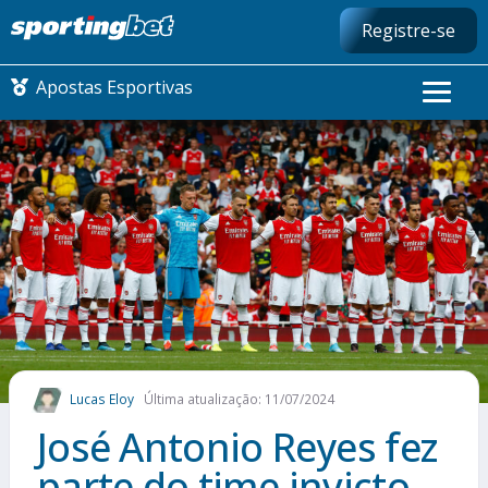
Registre-se
Apostas Esportivas
CONMEBOL LIBERTADORES
FUTEBOL NACIONAL
FUTEBOL INTERNACIONAL
COMO APOSTAR
Lucas Eloy
Última atualização: 11/07/2024
MAIS ESPORTES
José Antonio Reyes fez
parte do time invicto