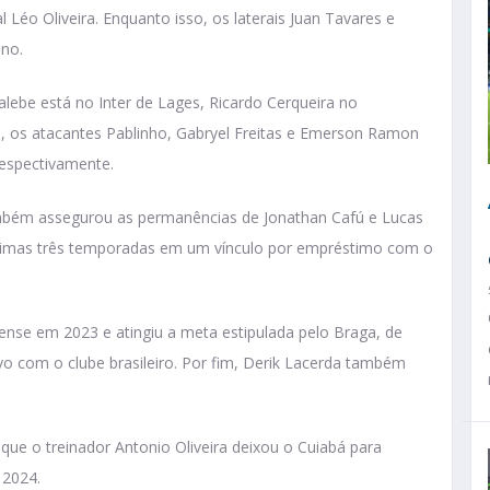
l Léo Oliveira. Enquanto isso, os laterais Juan Tavares e
ano.
Calebe está no Inter de Lages, Ricardo Cerqueira no
m, os atacantes Pablinho, Gabryel Freitas e Emerson Ramon
espectivamente.
mbém assegurou as permanências de Jonathan Cafú e Lucas
ltimas três temporadas em um vínculo por empréstimo com o
ense em 2023 e atingiu a meta estipulada pelo Braga, de
vo com o clube brasileiro. Por fim, Derik Lacerda também
ue o treinador Antonio Oliveira deixou o Cuiabá para
 2024.