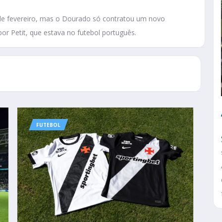
 de fevereiro, mas o Dourado só contratou um novo
or Petit, que estava no futebol português.
FUTEBOL