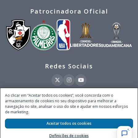
Patrocinadora Oficial
Redes Sociais
Ao clicar em “Aceitar todos os cookies”, você concorda com o
armazenamento de cookies no seu dispositivo para melhorar a
Este site é operado pela Ventmear Brasil LTDA (CNPJ 52.868.380/0001-84), com
navegação no site, analisar o uso do site e ajudar em nossos esforços
endereço na Avenida Brigadeiro Faria Lima, nº 4.055, 3º andar, Itaim Bibi, no
de marketing.
Município de São Paulo, Estado de São Paulo, CEP 04538-133, Brasil - empresa
autorizada a operar apostas de quota fixa em todo território nacional pela
Secretaria de Prêmios e Apostas do Ministério da Fazenda, conforme Portaria nº
Aceitar todos os cookies
247, de 07.02.2025, publicada no DOU em 11.2.2025.
Definições de cookies