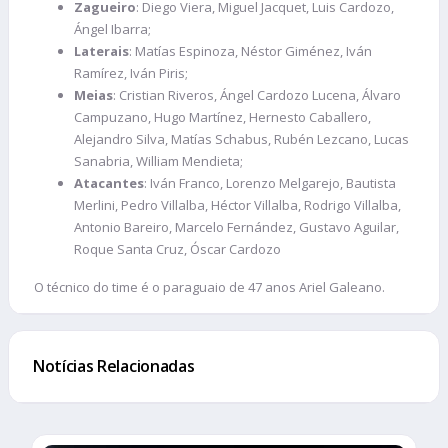
Zagueiro
: Diego Viera, Miguel Jacquet, Luis Cardozo,
Ángel Ibarra;
Laterais
: Matías Espinoza, Néstor Giménez, Iván
Ramírez, Iván Piris;
Meias
: Cristian Riveros, Ángel Cardozo Lucena, Álvaro
Campuzano, Hugo Martínez, Hernesto Caballero,
Alejandro Silva, Matías Schabus, Rubén Lezcano, Lucas
Sanabria, William Mendieta;
Atacantes
: Iván Franco, Lorenzo Melgarejo, Bautista
Merlini, Pedro Villalba, Héctor Villalba, Rodrigo Villalba,
Antonio Bareiro, Marcelo Fernández, Gustavo Aguilar,
Roque Santa Cruz, Óscar Cardozo
O técnico do time é o paraguaio de 47 anos Ariel Galeano.
Notícias Relacionadas