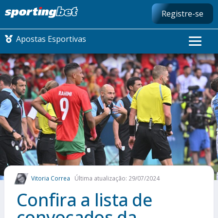
Registre-se
Apostas Esportivas
CONMEBOL LIBERTADORES
FUTEBOL NACIONAL
FUTEBOL INTERNACIONAL
COMO APOSTAR
Vitoria Correa
Última atualização: 29/07/2024
MAIS ESPORTES
Confira a lista de
convocados da