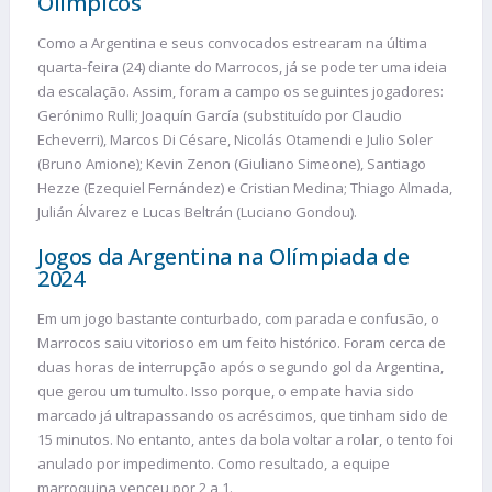
Olímpicos
Como a Argentina e seus convocados estrearam na última
quarta-feira (24) diante do Marrocos, já se pode ter uma ideia
da escalação. Assim, foram a campo os seguintes jogadores:
Gerónimo Rulli; Joaquín García (substituído por Claudio
Echeverri), Marcos Di Césare, Nicolás Otamendi e Julio Soler
(Bruno Amione); Kevin Zenon (Giuliano Simeone), Santiago
Hezze (Ezequiel Fernández) e Cristian Medina; Thiago Almada,
Julián Álvarez e Lucas Beltrán (Luciano Gondou).
Jogos da Argentina na Olímpiada de
2024
Em um jogo bastante conturbado, com parada e confusão, o
Marrocos saiu vitorioso em um feito histórico. Foram cerca de
duas horas de interrupção após o segundo gol da Argentina,
que gerou um tumulto. Isso porque, o empate havia sido
marcado já ultrapassando os acréscimos, que tinham sido de
15 minutos. No entanto, antes da bola voltar a rolar, o tento foi
anulado por impedimento. Como resultado, a equipe
marroquina venceu por 2 a 1.