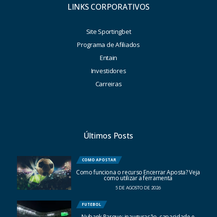
LINKS CORPORATIVOS
Site Sportingbet
Programa de Afiliados
Entain
Investidores
Carreiras
Últimos Posts
COMO APOSTAR
Como funciona o recurso Encerrar Aposta? Veja
como utilizar a ferramenta
5 DE AGOSTO DE 2026
FUTEBOL
Nubank Parque: inauguração, capacidade e