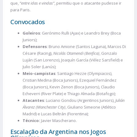
que,
“entre idas e vindas”
, permitiu que o atacante pudesse ir
para Paris.
Convocados
Goleiros
: Gerónimo Rulli (Ajax) e Leandro Brey (Boca
Juniors);
Defensores
: Bruno Amione (Santos Laguna), Marcos Di
Césare (Racing),
Nicolás Otamendi (Benfica)
, Gonzalo
Luján (San Lorenzo), Joaquín García (Vélez Sarsfield) e
Julio Soler (Lanús);
Meio-campistas
: Santiago Hezze (Olympiacos),
Cristian Medina (Boca Juniors), Ezequiel Fernández
(Boca Juniors), Kevin Zenon (Boca Juniors), Claudio
Echeverri (River Plate) e Thiago Almada (Botafogo);
Atacantes
: Luciano Gondou (Argentinos Juniors),
Julián
Álvarez (Manchester City)
, Giuliano Simeone (Atlético
Madrid) e Lucas Beltrán (Fiorentina);
Técnico:
Javier Mascherano.
Escalação da Argentina nos Jogos