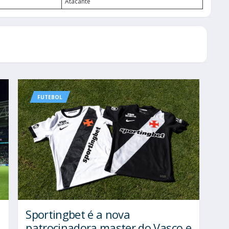
Atacante
FUTEBOL
Sportingbet é a nova
patrocinadora master do Vasco e