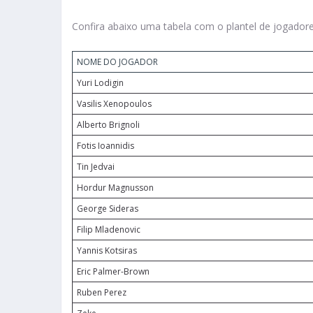
Confira abaixo uma tabela com o plantel de jogadore
NOME DO JOGADOR
Yuri Lodigin
Vasilis Xenopoulos
Alberto Brignoli
Fotis Ioannidis
Tin Jedvai
Hordur Magnusson
George Sideras
Filip Mladenovic
Yannis Kotsiras
Eric Palmer-Brown
Ruben Perez