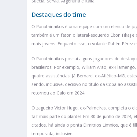
Suécia, Sérvia, Argentina e Itália.
Destaques do time
O Panathinaikos é uma equipe com um elenco de joga
também é um fator. o lateral-esquerdo Elton Fikaj e
mais jovens. Enquanto isso, o volante Rubén Pérez 
O Panathinaikos possui alguns jogadores de destaque
brasileiros. Por exemplo, William Arão, ex-Flamengo,
quatro assistências. Já Bernard, ex-Atlético-MG, est
sendo, inclusive, decisivo no título da Copa ao assist
retornou ao Galo em 2024.
O zagueiro Victor Hugo, ex-Palmeiras, completa o el
faz mais parte do plantel. Em 30 de junho de 2024, 
citados, há ainda o ponta Dimitrios Limnios, que é fi
temporada, inclusive.