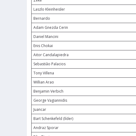
Zeke
Laszlo Kleinheisler
Bernardo
Adam Gnezda Cerin
Daniel Mancini
Enis Chokai
Aitor Candalapiedra
Sebastião Palacios
Tony Villena
Willian Arao
Benjamin Verbich
George Vagiannidis
Juancar
Bart Schenkefeld (líder)
Andraz Sporar