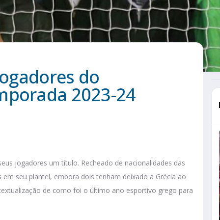
 jogadores do
emporada 2023-24
seus jogadores um título. Recheado de nacionalidades das
ros em seu plantel, embora dois tenham deixado a Grécia ao
textualização de como foi o último ano esportivo grego para