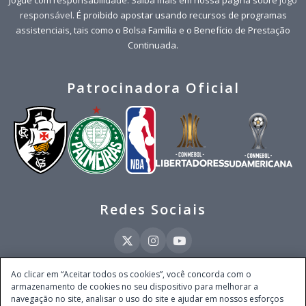
Jogue com responsabilidade. Saiba mais em nossa página sobre
jogo
responsável
. É proibido apostar usando recursos de programas
assistenciais, tais como o Bolsa Família e o Benefício de Prestação
Continuada.
Patrocinadora Oficial
Redes Sociais
Ao clicar em “Aceitar todos os cookies”, você concorda com o
armazenamento de cookies no seu dispositivo para melhorar a
Este site é operado pela Ventmear Brasil LTDA (CNPJ 52.868.380/0001-84), com
navegação no site, analisar o uso do site e ajudar em nossos esforços
endereço na Avenida Brigadeiro Faria Lima, nº 4.055, 3º andar, Itaim Bibi, no