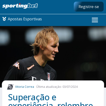
Registre-se
Apostas Esportivas
CONMEBOL LIBERTADORES
FUTEBOL NACIONAL
FUTEBOL INTERNACIONAL
COMO APOSTAR
Vitoria Correa
Última atualização: 03/07/2024
MAIS ESPORTES
Superação e
experiência, relembre