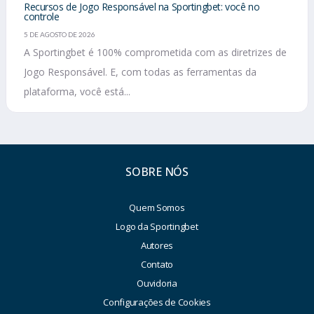
Recursos de Jogo Responsável na Sportingbet: você no
controle
5 DE AGOSTO DE 2026
A Sportingbet é 100% comprometida com as diretrizes de
Jogo Responsável. E, com todas as ferramentas da
plataforma, você está...
SOBRE NÓS
Quem Somos
Logo da Sportingbet
Autores
Contato
Ouvidoria
Configurações de Cookies