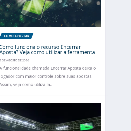
COMO APOSTAR
Como funciona o recurso Encerrar
Aposta? Veja como utilizar a ferramenta
5 DE AGOSTO DE 2026
A funcionalidade chamada Encerrar Aposta deixa o
jogador com maior controle sobre suas apostas.
Assim, veja como utilizá-la....