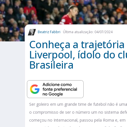
Beatriz Fabbri
Última atualização: 04/07/2024
Conheça a trajetória 
Liverpool, ídolo do c
Brasileira
Ser goleiro em um grande time de futebol não é uma 
o compromisso de ser o número um no sistema defens
começou no Internacional, passou pela Roma e, em 201