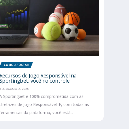
COMO APOSTAR
Recursos de Jogo Responsável na
Sportingbet: você no controle
5 DE AGOSTO DE 2026
A Sportingbet é 100% comprometida com as
diretrizes de Jogo Responsável. E, com todas as
ferramentas da plataforma, você está...