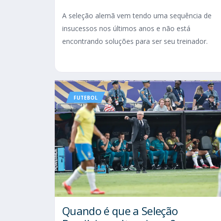
A seleção alemã vem tendo uma sequência de
insucessos nos últimos anos e não está
encontrando soluções para ser seu treinador.
FUTEBOL
Quando é que a Seleção