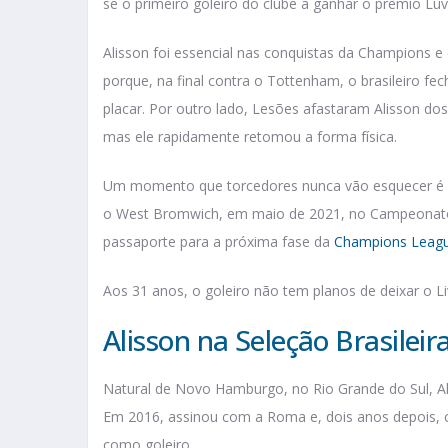
se o primeiro goleiro do clube a ganhar o prêmio Lu
Alisson foi essencial nas conquistas da Champions 
porque, na final contra o Tottenham, o brasileiro fe
placar. Por outro lado, Lesões afastaram Alisson d
mas ele rapidamente retomou a forma física.
Um momento que torcedores nunca vão esquecer é o 
o West Bromwich, em maio de 2021, no Campeonato I
passaporte para a próxima fase da
Champions Leag
Aos 31 anos, o goleiro não tem planos de deixar o Li
Alisson na Seleção Brasileir
Natural de Novo Hamburgo, no Rio Grande do Sul, Al
Em 2016, assinou com a Roma e, dois anos depois, c
como goleiro.