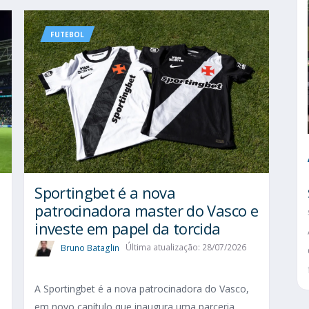
FUTEBOL
Sportingbet é a nova
patrocinadora master do Vasco e
investe em papel da torcida
Bruno Bataglin
Última atualização: 28/07/2026
A Sportingbet é a nova patrocinadora do Vasco,
em novo capítulo que inaugura uma parceria