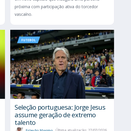
próxima com participação ativa do torcedor
vascaíno.
FUTEBOL
Seleção portuguesa: Jorge Jesus
assume geração de extremo
talento
Estevão Maximo
Última atualização: 27/07/2026