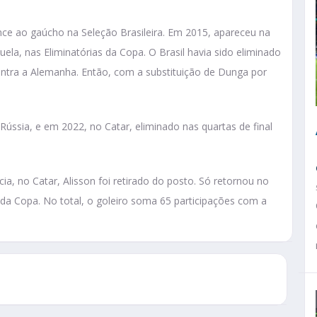
nce ao gaúcho na Seleção Brasileira. Em 2015, apareceu na
ela, nas Eliminatórias da Copa. O Brasil havia sido eliminado
ontra a Alemanha. Então, com a substituição de Dunga por
ssia, e em 2022, no Catar, eliminado nas quartas de final
ia, no Catar, Alisson foi retirado do posto. Só retornou no
 da Copa. No total, o goleiro soma 65 participações com a