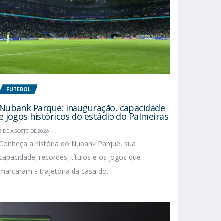
FUTEBOL
Nubank Parque: inauguração, capacidade
e jogos históricos do estádio do Palmeiras
5 DE AGOSTO DE 2026
Conheça a história do Nubank Parque, sua
capacidade, recordes, títulos e os jogos que
marcaram a trajetória da casa do...