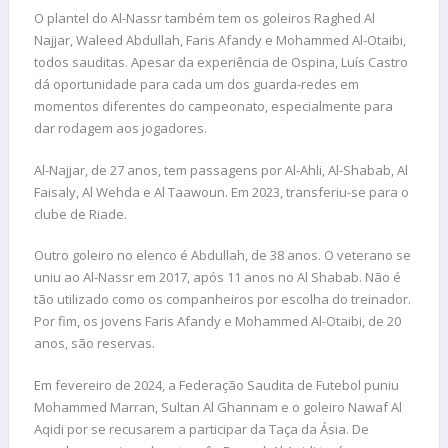
O plantel do Al-Nassr também tem os goleiros Raghed Al
Najjar, Waleed Abdullah, Faris Afandy e Mohammed Al-Otaibi,
todos sauditas. Apesar da experiência de Ospina, Luís Castro
dá oportunidade para cada um dos guarda-redes em
momentos diferentes do campeonato, especialmente para
dar rodagem aos jogadores.
Al-Najjar, de 27 anos, tem passagens por Al-Ahli, Al-Shabab, Al
Faisaly, Al Wehda e Al Taawoun. Em 2023, transferiu-se para o
clube de Riade.
Outro goleiro no elenco é Abdullah, de 38 anos. O veterano se
uniu ao Al-Nassr em 2017, após 11 anos no Al Shabab. Não é
tão utilizado como os companheiros por escolha do treinador.
Por fim, os jovens Faris Afandy e Mohammed Al-Otaibi, de 20
anos, são reservas.
Em fevereiro de 2024, a Federação Saudita de Futebol puniu
Mohammed Marran, Sultan Al Ghannam e o goleiro Nawaf Al
Aqidi por se recusarem a participar da Taça da Ásia. De