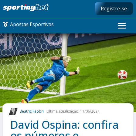
Registre-se
Apostas Esportivas
CONMEBOL LIBERTADORES
FUTEBOL NACIONAL
FUTEBOL INTERNACIONAL
COMO APOSTAR
Beatriz Fabbri
Última atualização: 11/06/2024
MAIS ESPORTES
David Ospina: confira
os números e