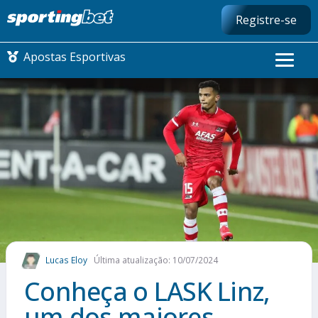
Registre-se
Apostas Esportivas
CONMEBOL LIBERTADORES
FUTEBOL NACIONAL
FUTEBOL INTERNACIONAL
COMO APOSTAR
Lucas Eloy
Última atualização: 10/07/2024
MAIS ESPORTES
Conheça o LASK Linz,
um dos maiores