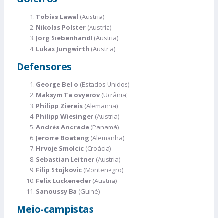
Tobias Lawal
(Austria)
Nikolas Polster
(Austria)
Jörg Siebenhandl
(Austria)
Lukas Jungwirth
(Austria)
Defensores
George Bello
(Estados Unidos)
Maksym Talovyerov
(Ucrânia)
Philipp Ziereis
(Alemanha)
Philipp Wiesinger
(Austria)
Andrés Andrade
(Panamá)
Jerome Boateng
(Alemanha)
Hrvoje Smolcic
(Croácia)
Sebastian Leitner
(Austria)
Filip Stojkovic
(Montenegro)
Felix Luckeneder
(Austria)
Sanoussy Ba
(Guiné)
Meio-campistas