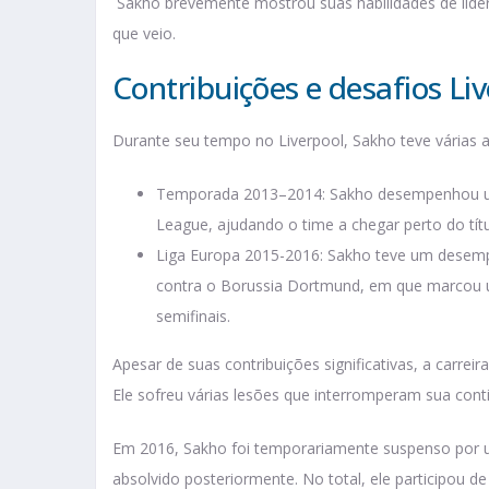
Sakho brevemente mostrou suas habilidades de lide
que veio.
Contribuições e desafios Li
Durante seu tempo no Liverpool, Sakho teve várias
Temporada 2013–2014: Sakho desempenhou um 
League, ajudando o time a chegar perto do títul
Liga Europa 2015-2016: Sakho teve um desemp
contra o Borussia Dortmund, em que marcou um
semifinais.
Apesar de suas contribuições significativas, a carre
Ele sofreu várias lesões que interromperam sua cont
Em 2016, Sakho foi temporariamente suspenso por u
absolvido posteriormente. No total, ele participou de