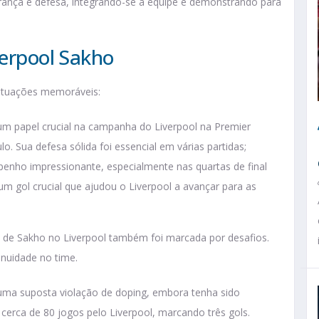
rança e defesa, integrando-se à equipe e demonstrando para
verpool Sakho
 atuações memoráveis:
papel crucial na campanha do Liverpool na Premier
o. Sua defesa sólida foi essencial em várias partidas;
enho impressionante, especialmente nas quartas de final
 gol crucial que ajudou o Liverpool a avançar para as
ira de Sakho no Liverpool também foi marcada por desafios.
inuidade no time.
ma suposta violação de doping, embora tenha sido
 cerca de 80 jogos pelo Liverpool, marcando três gols.