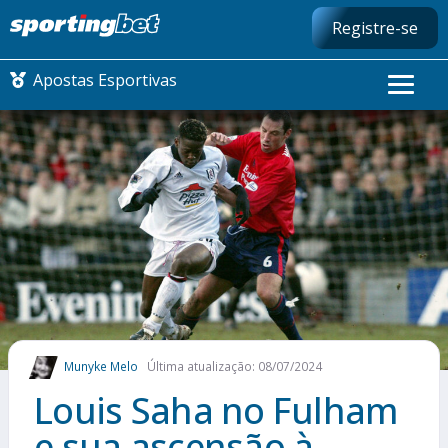
Registre-se
Apostas Esportivas
CONMEBOL LIBERTADORES
FUTEBOL NACIONAL
FUTEBOL INTERNACIONAL
COMO APOSTAR
Munyke Melo
Última atualização: 08/07/2024
MAIS ESPORTES
Louis Saha no Fulham
e sua ascensão à