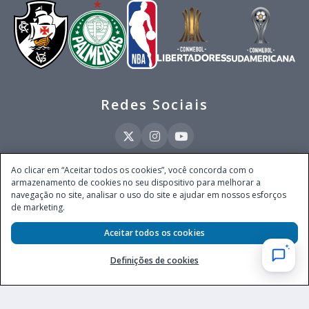
Redes Sociais
Ao clicar em “Aceitar todos os cookies”, você concorda com o
armazenamento de cookies no seu dispositivo para melhorar a
Este site é operado pela Ventmear Brasil LTDA (CNPJ 52.868.380/0001-84), com
navegação no site, analisar o uso do site e ajudar em nossos esforços
endereço na Avenida Brigadeiro Faria Lima, nº 4.055, 3º andar, Itaim Bibi, no
de marketing.
Município de São Paulo, Estado de São Paulo, CEP 04538-133, Brasil - empresa
autorizada a operar apostas de quota fixa em todo território nacional pela
Aceitar todos os cookies
Secretaria de Prêmios e Apostas do Ministério da Fazenda, conforme Portaria nº
247, de 07.02.2025, publicada no DOU em 11.2.2025.
Definições de cookies