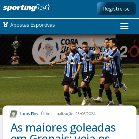
Registre-se
Apostas Esportivas
CONMEBOL LIBERTADORES
FUTEBOL NACIONAL
FUTEBOL INTERNACIONAL
COMO APOSTAR
Lucas Eloy
Última atualização: 25/06/2024
MAIS ESPORTES
As maiores goleadas
em Grenais: veja os