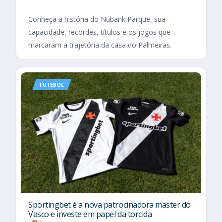
Conheça a história do Nubank Parque, sua
capacidade, recordes, títulos e os jogos que
marcaram a trajetória da casa do Palmeiras.
FUTEBOL
Sportingbet é a nova patrocinadora master do
Vasco e investe em papel da torcida