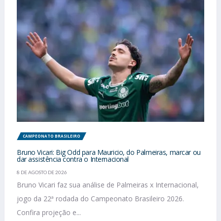
CAMPEONATO BRASILEIRO
Bruno Vicari: Big Odd para Mauricio, do Palmeiras, marcar ou
dar assistência contra o Internacional
8 DE AGOSTO DE 2026
Bruno Vicari faz sua análise de Palmeiras x Internacional,
jogo da 22ª rodada do Campeonato Brasileiro 2026.
Confira projeção e...