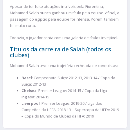
Apesar de ter feito atuações incríveis pela Fiorentina,
Mohamed Salah nunca ganhou um título pela equipe. Afinal, a
passagem do egípcio pela equipe foi intensa. Porém, também
foi muito curta.
Todavia, o jogador conta com uma galeria de títulos invejável.
Títulos da carreira de Salah (todos os
clubes)
Mohamed Salah teve uma trajetória recheada de conquistas:
Basel
: Campeonato Suíço: 2012-13, 2013-14 / Copa da
Suíça: 2012-13
Chelsea
: Premier League: 2014-15 / Copa da Liga
Inglesa: 2014-15
Liverpool
: Premier League: 2019-20 / Liga dos
Campeões da UEFA: 2018-19 – Supercopa da UEFA: 2019
– Copa do Mundo de Clubes da FIFA: 2019