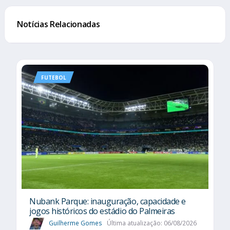
Notícias Relacionadas
FUTEBOL
Nubank Parque: inauguração, capacidade e
jogos históricos do estádio do Palmeiras
Guilherme Gomes
Última atualização: 06/08/2026