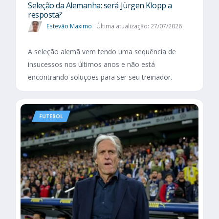
Seleção da Alemanha: será Jürgen Klopp a
resposta?
Estevão Maximo
Última atualização: 27/07/2026
A seleção alemã vem tendo uma sequência de
insucessos nos últimos anos e não está
encontrando soluções para ser seu treinador.
FUTEBOL