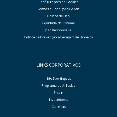
Configurações de Cookies
Termos e Condições Gerais
Política de Uso
Equidade do Sistema
Jogo Responsável
Política de Prevenção à Lavagem de Dinheiro
LINKS CORPORATIVOS
Site Sportingbet
Programa de Afiliados
Entain
Investidores
Carreiras