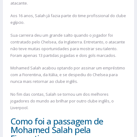
atacante.
Aos 16 anos, Salah já fazia parte do time profissional do clube
egípcio.
Sua carreira deu um grande salto quando o jogador foi
contratado pelo Chelsea, da Inglaterra. Entretanto, o atacante
não teve muitas oportunidades para mostrar seu talento.
Foram apenas 13 partidas jogadas e dois gols marcados.
Mohamed Salah acabou optando por assinar um empréstimo
com a Fiorentina, da Itália, e se despediu do Chelsea para
nunca mais retornar ao clube inglês.
No fim das contas, Salah se tornou um dos melhores
jogadores do mundo ao brilhar por outro clube inglês, o
Liverpool.
Como foi a passagem de
Mohamed Salah pela