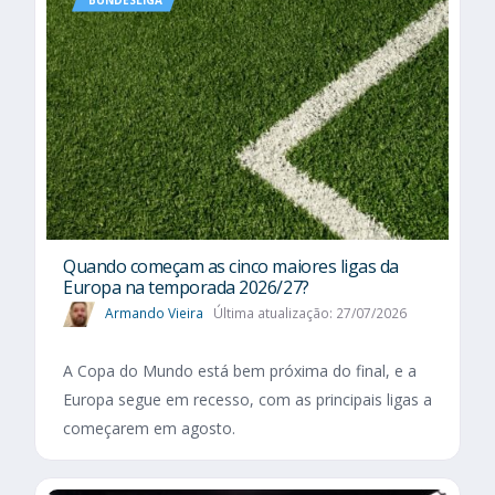
Quando começam as cinco maiores ligas da
Europa na temporada 2026/27?
Armando Vieira
Última atualização: 27/07/2026
A Copa do Mundo está bem próxima do final, e a
Europa segue em recesso, com as principais ligas a
começarem em agosto.