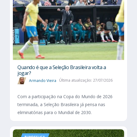
Quando é que a Seleção Brasileira volta a
jogar?
Armando Vieira
Última atualização: 27/07/2026
Com a participação na Copa do Mundo de 2026
terminada, a Seleção Brasileira já pensa nas
eliminatórias para o Mundial de 2030.
BUNDESLIGA