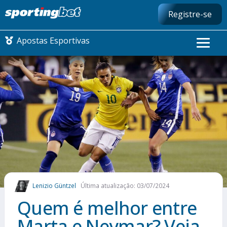
Registre-se
Apostas Esportivas
CONMEBOL LIBERTADORES
FUTEBOL NACIONAL
FUTEBOL INTERNACIONAL
COMO APOSTAR
Lenizio Güntzel
Última atualização: 03/07/2024
MAIS ESPORTES
Quem é melhor entre
Marta e Neymar? Veja