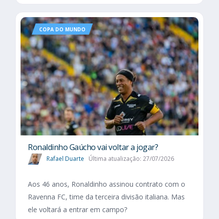
COPA DO MUNDO
Ronaldinho Gaúcho vai voltar a jogar?
Rafael Duarte
Última atualização: 27/07/2026
Aos 46 anos, Ronaldinho assinou contrato com o
Ravenna FC, time da terceira divisão italiana. Mas
ele voltará a entrar em campo?