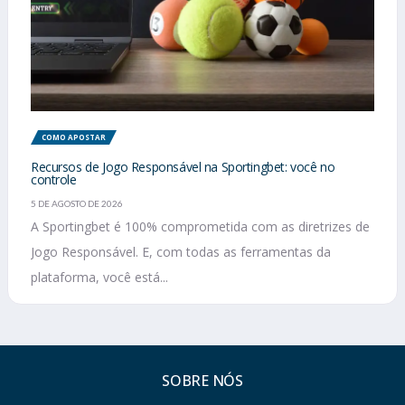
COMO APOSTAR
Recursos de Jogo Responsável na Sportingbet: você no
controle
5 DE AGOSTO DE 2026
A Sportingbet é 100% comprometida com as diretrizes de
Jogo Responsável. E, com todas as ferramentas da
plataforma, você está...
SOBRE NÓS