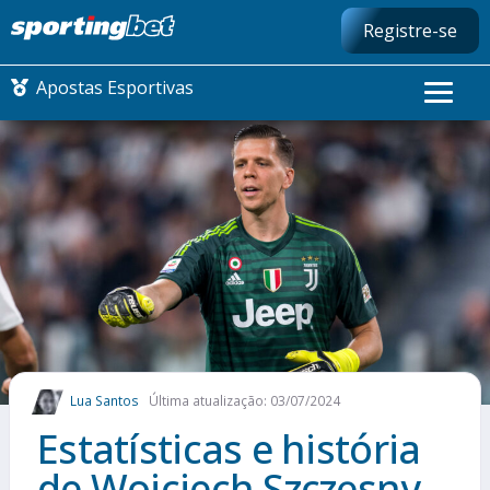
Registre-se
Apostas Esportivas
CONMEBOL LIBERTADORES
FUTEBOL NACIONAL
FUTEBOL INTERNACIONAL
COMO APOSTAR
Lua Santos
Última atualização: 03/07/2024
MAIS ESPORTES
Estatísticas e história
de Wojciech Szczęsny,