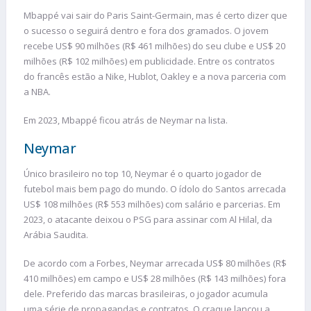
Mbappé vai sair do Paris Saint-Germain, mas é certo dizer que
o sucesso o seguirá dentro e fora dos gramados. O jovem
recebe US$ 90 milhões (R$ 461 milhões) do seu clube e US$ 20
milhões (R$ 102 milhões) em publicidade. Entre os contratos
do francês estão a Nike, Hublot, Oakley e a nova parceria com
a NBA.
Em 2023, Mbappé ficou atrás de Neymar na lista.
Neymar
Único brasileiro no top 10, Neymar é o quarto jogador de
futebol mais bem pago do mundo. O ídolo do Santos arrecada
US$ 108 milhões (R$ 553 milhões) com salário e parcerias. Em
2023, o atacante deixou o PSG para assinar com Al Hilal, da
Arábia Saudita.
De acordo com a Forbes, Neymar arrecada US$ 80 milhões (R$
410 milhões) em campo e US$ 28 milhões (R$ 143 milhões) fora
dele. Preferido das marcas brasileiras, o jogador acumula
uma série de propagandas e contratos. O craque lançou a