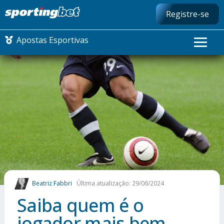
Registre-se
Apostas Esportivas
CONMEBOL LIBERTADORES
FUTEBOL NACIONAL
FUTEBOL INTERNACIONAL
COMO APOSTAR
Beatriz Fabbri
Última atualização: 29/06/2024
MAIS ESPORTES
Saiba quem é o
jogador mais bem